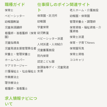
職種ガイド
仕事探しのポイン
関連サイト
ト
保育士
老人ホーム・介護施設
保育園・託児所
ベビーシッター
幼稚園・保育園
幼稚園
幼稚園教諭
管理栄養士・調理師
学童保育
児童英語講師
保育資格・福祉資格・介
護資格
幼児教室
看護師・准看護師（保育
園）
保育士派遣
ベビーシッター派遣
児童指導員
保育・子育てNews
人材派遣・人材紹介
児童発達支援管理責任者
保育園写真
児童養護施設
栄養士・管理栄養士
保育士資格
院内保育
ホームヘルパー
ココキャリ
認定こども園
ケアマネージャー
放課後等デイ・児童発達
支援
介護福祉士・社会福祉士
作業療法士
理学療法士
看護師・准看護士
求人情報ナビにつ
いて