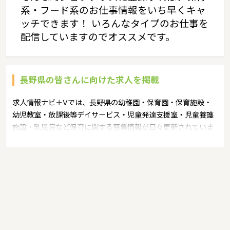
系・フード系のお仕事情報をいち早くキャ
ッチできます！ いろんなタイプのお仕事を
配信していますのでオススメです。
長野県の皆さんに向けた求人を掲載
求人情報ナビ＋Vでは、長野県の幼稚園・保育園・保育施設・
幼児教室・放課後等デイサービス・児童発達支援室・児童養護
施設・乳児院など保育に関する募集情報が日々更新されていま
す。募集職種の例：保育士・保育パート・幼稚園教諭・学童指
導員・ベビーシッター・児童指導員・児童発達管理責任者・療
育スタッフ・社会福祉士・臨床心理士・看護師・栄養士・調理
師・調理員など