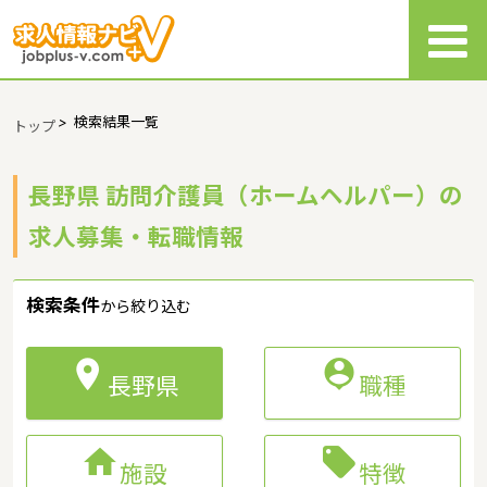
>
検索結果一覧
トップ
長野県 訪問介護員（ホームヘルパー）の
求人募集・転職情報
検索条件
から絞り込む


長野県
職種


施設
特徴