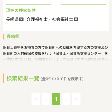
現在の検索条件
長崎県
介護福祉士・社会福祉士
長崎県
保育士資格をお持ちの方で保育所への就職を希望する方の支援及び
保育所の人材確保の支援を行う「保育士・保育所支援センター」を
平成25年12月2日より開設というような保育に関する取り組みを行
っています。 長崎県の人口は1355082人（2017/8/1現在）です。
長崎県内には、保育所や保育施設が411施設あり、保育士求人倍率
検索結果一覧
が1.34となっています。（2017年10月現在）長崎県の市町村は
(全0件中 0-0件を表示中)
21。長崎県の家賃相場：6.7万円（2017年10月賃貸住宅 D-room調
べ） 長崎県は、江戸時代に西洋に開かれた唯一の窓口として、近代
以降は海運国を支える造船都市として、重要な役割を果たしてきま
1
した。1945年8月9日に投下された原子爆弾の惨禍から復興し、核
兵器廃絶と恒久平和の実現を世界に訴える国際平和文化都市として