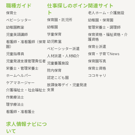
職種ガイド
仕事探しのポイン
関連サイト
ト
保育士
老人ホーム・介護施設
保育園・託児所
ベビーシッター
幼稚園・保育園
幼稚園
幼稚園教諭
管理栄養士・調理師
学童保育
児童英語講師
保育資格・福祉資格・介
護資格
幼児教室
看護師・准看護師（保育
園）
保育士派遣
ベビーシッター派遣
児童指導員
保育・子育てNews
人材派遣・人材紹介
児童発達支援管理責任者
保育園写真
児童養護施設
栄養士・管理栄養士
保育士資格
院内保育
ホームヘルパー
ココキャリ
認定こども園
ケアマネージャー
放課後等デイ・児童発達
支援
介護福祉士・社会福祉士
作業療法士
理学療法士
看護師・准看護士
求人情報ナビにつ
いて