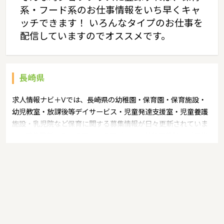
系・フード系のお仕事情報をいち早くキャ
ッチできます！ いろんなタイプのお仕事を
配信していますのでオススメです。
長崎県
求人情報ナビ＋Vでは、長崎県の幼稚園・保育園・保育施設・
幼児教室・放課後等デイサービス・児童発達支援室・児童養護
施設・乳児院など保育に関する募集情報が日々更新されていま
す。募集職種の例：保育士・保育パート・幼稚園教諭・学童指
導員・ベビーシッター・児童指導員・児童発達管理責任者・療
育スタッフ・社会福祉士・臨床心理士・看護師・栄養士・調理
師・調理員など