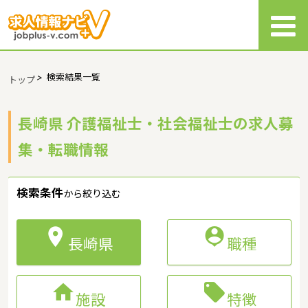
>
検索結果一覧
トップ
長崎県 介護福祉士・社会福祉士の求人募
集・転職情報
検索条件
から絞り込む


長崎県
職種


施設
特徴