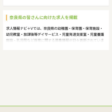
奈良県の皆さんに向けた求人を掲載
求人情報ナビ＋Vでは、奈良県の幼稚園・保育園・保育施設・
幼児教室・放課後等デイサービス・児童発達支援室・児童養護
施設・乳児院など保育に関する募集情報が日々更新されていま
す。募集職種の例：保育士・保育パート・幼稚園教諭・学童指
導員・ベビーシッター・児童指導員・児童発達管理責任者・療
育スタッフ・社会福祉士・臨床心理士・看護師・栄養士・調理
師・調理員など