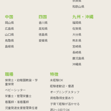
奈良県
和歌山県
中国
四国
九州・沖縄
岡山県
香川県
福岡県
広島県
高知県
佐賀県
山口県
徳島県
大分県
鳥取県
愛媛県
熊本県
島根県
宮崎県
長崎県
鹿児島県
沖縄県
職種
特徴
保育士・幼稚園教諭・学
未経験OK
童保育
経験者歓迎・優遇
ベビーシッター
オープニングスタッフ
栄養士・管理栄養士
資格取得支援あり
看護師・准看護師
子育て経験が活かせる
児童発達支援管理責任者
週2～3日でOK