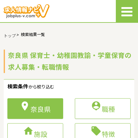
>
検索結果一覧
トップ
奈良県 保育士・幼稚園教諭・学童保育の
求人募集・転職情報
検索条件
から絞り込む


奈良県
職種


施設
特徴