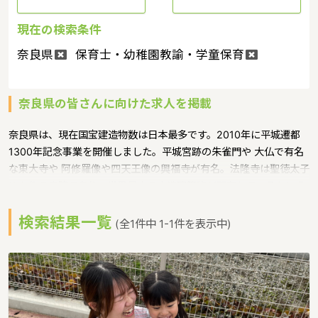
現在の検索条件
奈良県
保育士・幼稚園教諭・学童保育
奈良県の皆さんに向けた求人を掲載
奈良県は、現在国宝建造物数は日本最多です。2010年に平城遷都
1300年記念事業を開催しました。平城宮跡の朱雀門や 大仏で有名
な東大寺や 阿修羅像や四天王像の興福寺が有名。法隆寺は聖徳太子
ゆかりの寺院であり、世界最古の木造建築物が現存しているという
ような特徴があるエリアです。「保育の魅力」を知ってもらうため
検索結果一覧
のセミナー「おしえてほいく」 というような保育に関する取り組み
(全1件中 1-1件を表示中)
を行っています。奈良県の人口は1351511人（2017年5月1日現在）
です。奈良県内には、保育所や保育施設が331施設あり、保育士求
人倍率が1.59となっています。（2017年10月現在）奈良県の市町
村は39。家賃相場：6.6万円（2017年10月賃貸住宅 D-room調
べ）