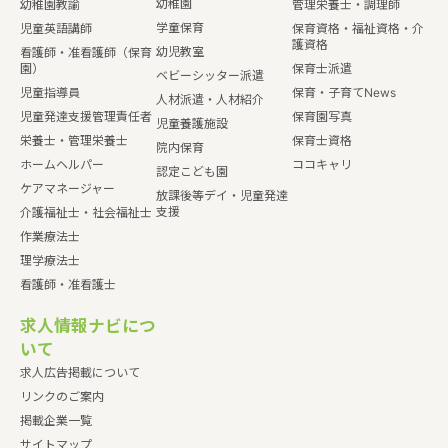
幼稚園
幼稚園教諭
管理栄養士・調理師
学童保育
児童英語講師
保育資格・福祉資格・介
護資格
幼児教室
看護師・准看護師（保育
園）
保育士派遣
ベビーシッター派遣
児童指導員
保育・子育てNews
人材派遣・人材紹介
児童発達支援管理責任者
保育園写真
児童養護施設
栄養士・管理栄養士
保育士資格
院内保育
ホームヘルパー
ココキャリ
認定こども園
ケアマネージャー
放課後等デイ・児童発達
支援
介護福祉士・社会福祉士
作業療法士
理学療法士
看護師・准看護士
求人情報ナビにつ
いて
求人広告掲載について
リンクのご案内
掲載企業一覧
サイトマップ