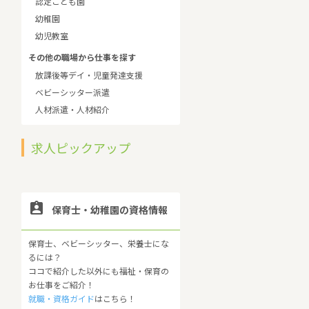
認定こども園
幼稚園
幼児教室
その他の職場から仕事を探す
放課後等デイ・児童発達支援
ベビーシッター派遣
人材派遣・人材紹介
求人ピックアップ

保育士・幼稚園の資格情報
保育士、ベビーシッター、栄養士にな
るには？
ココで紹介した以外にも福祉・保育の
お仕事をご紹介！
就職・資格ガイド
はこちら！