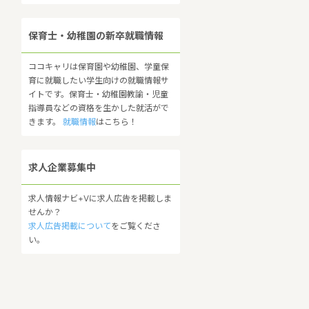
保育士・幼稚園の新卒就職情報
ココキャリは保育園や幼稚園、学童保
育に就職したい学生向けの就職情報サ
イトです。保育士・幼稚園教諭・児童
指導員などの資格を生かした就活がで
きます。
就職情報
はこちら！
求人企業募集中
求人情報ナビ+Vに求人広告を掲載しま
せんか？
求人広告掲載について
をご覧くださ
い。