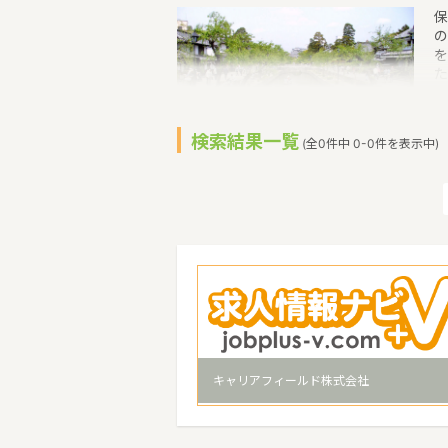
保
の
を
た
め
岡
す
検索結果一覧
(全0件中 0-0件を表示中)
1
賃
岡
瀬
の
地
北
な
キャリアフィールド株式会社