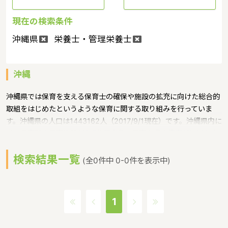
現在の検索条件
沖縄県
栄養士・管理栄養士
沖縄
沖縄県では保育を支える保育士の確保や施設の拡充に向けた総合的
取組をはじめたというような保育に関する取り組みを行っていま
す。沖縄県の人口は1443162人（2017/9/1現在）です。沖縄県内に
は、保育所や保育施設が617施設あり、保育士求人倍率が2.86とな
っています。（2017年10月現在）沖縄県の市町村は41。沖縄県の
検索結果一覧
家賃相場：9.1万円（2017年10月賃貸住宅 D-room調べ）沖縄県
(全0件中 0-0件を表示中)
は、東京からは1600キロ。沖縄最西端の与那国島から台湾までは
わずか100キロ。沖縄県全体では、大小160の島を有し、東西に約
1000キロ、南北に約400キロと実際の面積以上に広大。沖縄の自
1
然、文化、産業もこうした地理的環境に大きな影響を受けていると
いうような特徴があるエリアです。