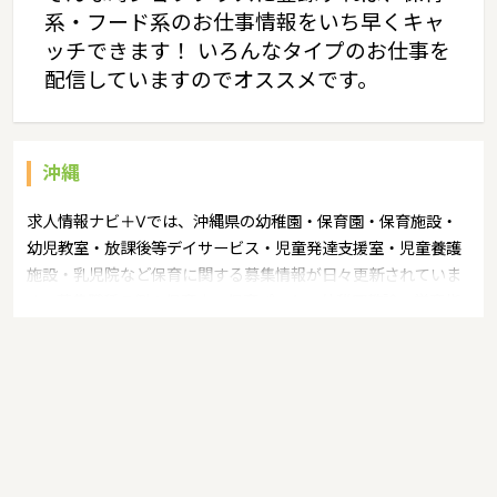
系・フード系のお仕事情報をいち早くキャ
ッチできます！ いろんなタイプのお仕事を
配信していますのでオススメです。
沖縄
求人情報ナビ＋Vでは、沖縄県の幼稚園・保育園・保育施設・
幼児教室・放課後等デイサービス・児童発達支援室・児童養護
施設・乳児院など保育に関する募集情報が日々更新されていま
す。募集職種の例：保育士・保育パート・幼稚園教諭・学童指
導員・ベビーシッター・児童指導員・児童発達管理責任者・療
育スタッフ・社会福祉士・臨床心理士・看護師・栄養士・調理
師・調理員など