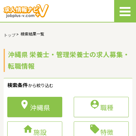
>
検索結果一覧
トップ
沖縄県 栄養士・管理栄養士の求人募集・
転職情報
検索条件
から絞り込む


沖縄県
職種


施設
特徴