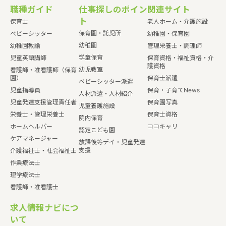
職種ガイド
仕事探しのポイン
関連サイト
ト
保育士
老人ホーム・介護施設
保育園・託児所
ベビーシッター
幼稚園・保育園
幼稚園
幼稚園教諭
管理栄養士・調理師
学童保育
児童英語講師
保育資格・福祉資格・介
護資格
幼児教室
看護師・准看護師（保育
園）
保育士派遣
ベビーシッター派遣
児童指導員
保育・子育てNews
人材派遣・人材紹介
児童発達支援管理責任者
保育園写真
児童養護施設
栄養士・管理栄養士
保育士資格
院内保育
ホームヘルパー
ココキャリ
認定こども園
ケアマネージャー
放課後等デイ・児童発達
支援
介護福祉士・社会福祉士
作業療法士
理学療法士
看護師・准看護士
求人情報ナビにつ
いて