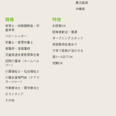
鹿児島県
沖縄県
職種
特徴
保育士・幼稚園教諭・学
未経験OK
童保育
経験者歓迎・優遇
ベビーシッター
オープニングスタッフ
栄養士・管理栄養士
資格取得支援あり
看護師・准看護師
子育て経験が活かせる
児童発達支援管理責任者
週2～3日でOK
訪問介護員（ホームヘル
短期OK
パー）
介護福祉士・社会福祉士
介護支援専門員（ケアマ
ネージャー）
作業療法士・理学療法士
ボランティア
その他