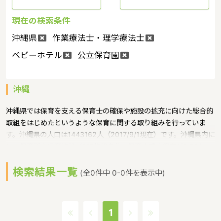
現在の検索条件
沖縄県
作業療法士・理学療法士
ベビーホテル
公立保育園
沖縄
沖縄県では保育を支える保育士の確保や施設の拡充に向けた総合的
取組をはじめたというような保育に関する取り組みを行っていま
す。沖縄県の人口は1443162人（2017/9/1現在）です。沖縄県内に
は、保育所や保育施設が617施設あり、保育士求人倍率が2.86とな
っています。（2017年10月現在）沖縄県の市町村は41。沖縄県の
検索結果一覧
家賃相場：9.1万円（2017年10月賃貸住宅 D-room調べ）沖縄県
(全0件中 0-0件を表示中)
は、東京からは1600キロ。沖縄最西端の与那国島から台湾までは
わずか100キロ。沖縄県全体では、大小160の島を有し、東西に約
1000キロ、南北に約400キロと実際の面積以上に広大。沖縄の自
1
然、文化、産業もこうした地理的環境に大きな影響を受けていると