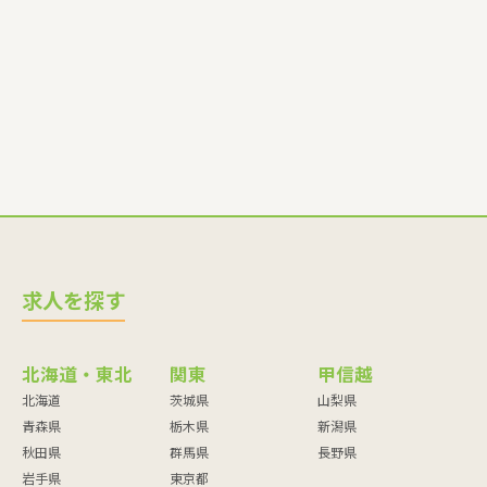
育スタッフ・社会福祉士・臨床心理士・看護師・栄養士・調理
師・調理員など
求人を探す
北海道・東北
関東
甲信越
北海道
茨城県
山梨県
青森県
栃木県
新潟県
秋田県
群馬県
長野県
岩手県
東京都