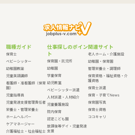
職種ガイド
仕事探しのポイン
関連サイト
ト
保育士
老人ホーム・介護施設
保育園・託児所
ベビーシッター
幼稚園・保育園
幼稚園
幼稚園教諭
管理栄養士・調理師
学童保育
児童英語講師
保育資格・福祉資格・介
護資格
幼児教室
看護師・准看護師（保育
園）
保育士派遣
ベビーシッター派遣
児童指導員
保育・子育てNews
人材派遣・人材紹介
児童発達支援管理責任者
保育園写真
児童養護施設
栄養士・管理栄養士
保育士資格
院内保育
ホームヘルパー
ココキャリ
認定こども園
ケアマネージャー
放課後等デイ・児童発達
支援
介護福祉士・社会福祉士