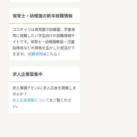
保育士・幼稚園の新卒就職情報
ココキャリは保育園や幼稚園、学童保
育に就職したい学生向けの就職情報サ
イトです。保育士・幼稚園教諭・児童
指導員などの資格を生かした就活がで
きます。
就職情報
はこちら！
求人企業募集中
求人情報ナビ+Vに求人広告を掲載しま
せんか？
求人広告掲載について
をご覧くださ
い。