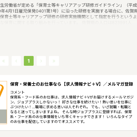
生労働省が定める「保育士等キャリアアップ研修ガイドライン」（平成
9年4月1日雇児保発0401第1号）に沿った研修を実施する場合に、佐賀
保育士等キャリアアップ研修の研修実施機関として指定を行うというよ
な保育に関する取り組みを行っています。 佐賀県の人口は823991人
2017/8/1現在）です。佐賀県内には、保育所や保育施設が301施設あり
育士求人倍率が1.33となっています。（2017年10月現在）佐賀県の市
は20。佐賀県の家賃相場：6.0万円（2017年10月賃貸住宅 D-room調
） 佐賀県は、九州の北西部に位置し、東は福岡県、西は長崎県に接し
は玄界灘、南は有明海に面しています。東京まで直線距離で約900キロ
ートル、大阪まで約500キロメートルであるのに対し、朝鮮半島までは
1
200キロメートル足らずと近接しており、大陸文化の窓口として歴史的
化的に重要な役割を果たしているというような特徴があるエリアです。
保育・栄養士のお仕事なら【求人情報ナビ＋V】／メルマガ登録
コメント
保育系・フード系のお仕事は、求人情報ナビ＋Vがお届けするメールマガジ
ン、ジョブプラスしかないっ！ 好きな仕事を続けたい！熱い思いを仕事に
ぶつけたい！…職場に求める思いは人それぞれ。 でも、いざ就職・転職と
なると迷ってしまいますよね。 そんな時ジョブプラスに登録すれば、保育
系・フード系のお仕事情報をいち早くキャッチできます！ いろんなタイプ
のお仕事を配信していますのでオススメです。