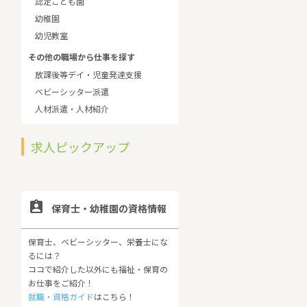
認定こども園
幼稚園
幼児教室
その他の職場から仕事を探す
放課後等デイ・児童発達支援
ベビーシッター派遣
人材派遣・人材紹介
求人ピックアップ

保育士・幼稚園の資格情報
保育士、ベビーシッター、栄養士にな
るには？
ココで紹介した以外にも福祉・保育の
お仕事をご紹介！
就職・資格ガイド
はこちら！