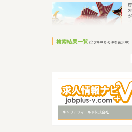
厚
2
が
う
（
保
村
検索結果一覧
(全0件中 0-0件を表示中)
べ
北
メ
約
文
キャリアフィールド株式会社