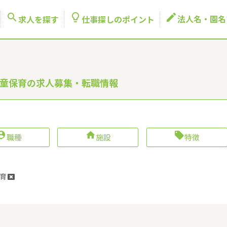



法人名・園名
求人を探す
仕事探しのポイント
学童保育の求人募集・転職情報



職種
施設
特徴
育