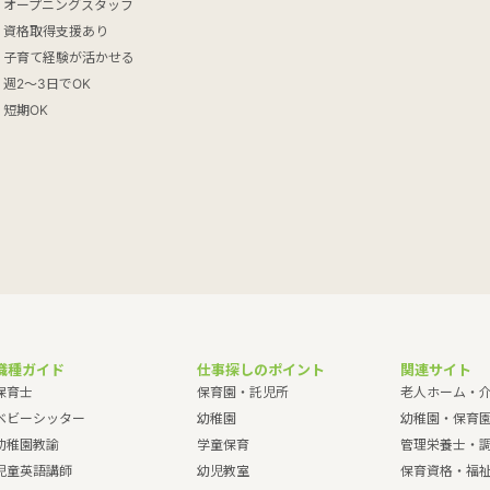
オープニングスタッフ
資格取得支援あり
子育て経験が活かせる
週2～3日でOK
短期OK
職種ガイド
仕事探しのポイント
関連サイト
保育士
保育園・託児所
老人ホーム・
ベビーシッター
幼稚園
幼稚園・保育
幼稚園教諭
学童保育
管理栄養士・
児童英語講師
幼児教室
保育資格・福