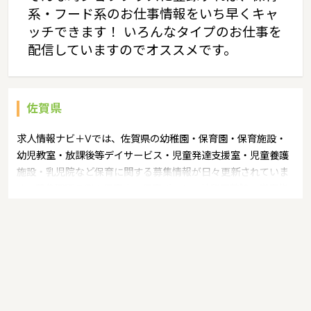
系・フード系のお仕事情報をいち早くキャ
ッチできます！ いろんなタイプのお仕事を
配信していますのでオススメです。
佐賀県
求人情報ナビ＋Vでは、佐賀県の幼稚園・保育園・保育施設・
幼児教室・放課後等デイサービス・児童発達支援室・児童養護
施設・乳児院など保育に関する募集情報が日々更新されていま
す。募集職種の例：保育士・保育パート・幼稚園教諭・学童指
導員・ベビーシッター・児童指導員・児童発達管理責任者・療
育スタッフ・社会福祉士・臨床心理士・看護師・栄養士・調理
師・調理員など