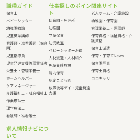
職種ガイド
仕事探しのポイン
関連サイト
ト
保育士
老人ホーム・介護施設
保育園・託児所
ベビーシッター
幼稚園・保育園
幼稚園
幼稚園教諭
管理栄養士・調理師
学童保育
児童英語講師
保育資格・福祉資格・介
護資格
幼児教室
看護師・准看護師（保育
園）
保育士派遣
ベビーシッター派遣
児童指導員
保育・子育てNews
人材派遣・人材紹介
児童発達支援管理責任者
保育園写真
児童養護施設
栄養士・管理栄養士
保育士資格
院内保育
ホームヘルパー
ココキャリ
認定こども園
ケアマネージャー
放課後等デイ・児童発達
支援
介護福祉士・社会福祉士
作業療法士
理学療法士
看護師・准看護士
求人情報ナビにつ
いて