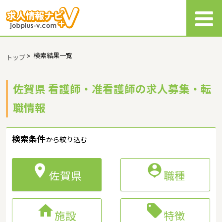
>
検索結果一覧
トップ
佐賀県 看護師・准看護師の求人募集・転
職情報
検索条件
から絞り込む


佐賀県
職種


施設
特徴