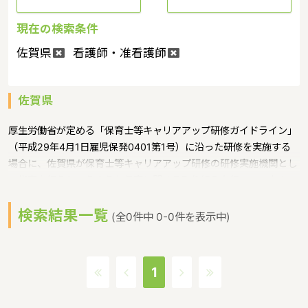
現在の検索条件
佐賀県
看護師・准看護師
佐賀県
厚生労働省が定める「保育士等キャリアアップ研修ガイドライン」
（平成29年4月1日雇児保発0401第1号）に沿った研修を実施する
場合に、佐賀県が保育士等キャリアアップ研修の研修実施機関とし
て指定を行うというような保育に関する取り組みを行っています。
佐賀県の人口は823991人（2017/8/1現在）です。佐賀県内には、
検索結果一覧
保育所や保育施設が301施設あり、保育士求人倍率が1.33となって
(全0件中 0-0件を表示中)
います。（2017年10月現在）佐賀県の市町村は20。佐賀県の家賃
相場：6.0万円（2017年10月賃貸住宅 D-room調べ） 佐賀県は、
九州の北西部に位置し、東は福岡県、西は長崎県に接し、北は玄界
1
灘、南は有明海に面しています。東京まで直線距離で約900キロメ
ートル、大阪まで約500キロメートルであるのに対し、朝鮮半島ま