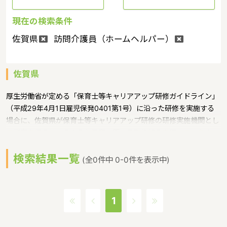
現在の検索条件
佐賀県
訪問介護員（ホームヘルパー）
佐賀県
厚生労働省が定める「保育士等キャリアアップ研修ガイドライン」
（平成29年4月1日雇児保発0401第1号）に沿った研修を実施する
場合に、佐賀県が保育士等キャリアアップ研修の研修実施機関とし
て指定を行うというような保育に関する取り組みを行っています。
佐賀県の人口は823991人（2017/8/1現在）です。佐賀県内には、
検索結果一覧
保育所や保育施設が301施設あり、保育士求人倍率が1.33となって
(全0件中 0-0件を表示中)
います。（2017年10月現在）佐賀県の市町村は20。佐賀県の家賃
相場：6.0万円（2017年10月賃貸住宅 D-room調べ） 佐賀県は、
九州の北西部に位置し、東は福岡県、西は長崎県に接し、北は玄界
1
灘、南は有明海に面しています。東京まで直線距離で約900キロメ
ートル、大阪まで約500キロメートルであるのに対し、朝鮮半島ま