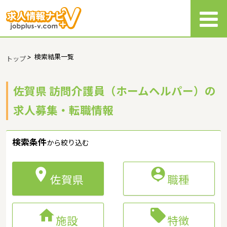
>
検索結果一覧
トップ
佐賀県 訪問介護員（ホームヘルパー）の
求人募集・転職情報
検索条件
から絞り込む


佐賀県
職種


施設
特徴