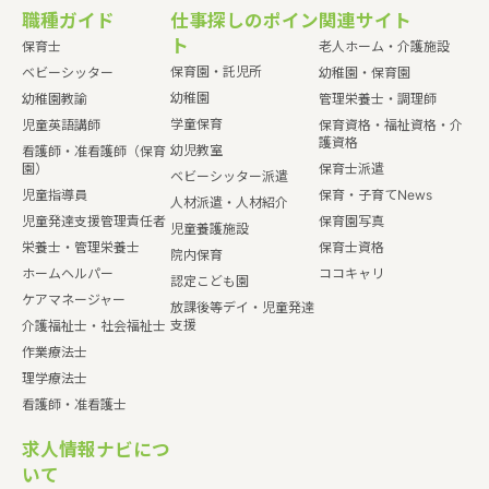
職種ガイド
仕事探しのポイン
関連サイト
ト
保育士
老人ホーム・介護施設
保育園・託児所
ベビーシッター
幼稚園・保育園
幼稚園
幼稚園教諭
管理栄養士・調理師
学童保育
児童英語講師
保育資格・福祉資格・介
護資格
幼児教室
看護師・准看護師（保育
園）
保育士派遣
ベビーシッター派遣
児童指導員
保育・子育てNews
人材派遣・人材紹介
児童発達支援管理責任者
保育園写真
児童養護施設
栄養士・管理栄養士
保育士資格
院内保育
ホームヘルパー
ココキャリ
認定こども園
ケアマネージャー
放課後等デイ・児童発達
支援
介護福祉士・社会福祉士
作業療法士
理学療法士
看護師・准看護士
求人情報ナビにつ
いて