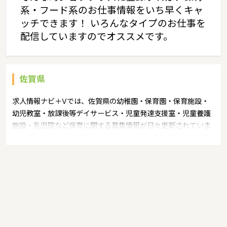
系・フード系のお仕事情報をいち早くキャ
ッチできます！ いろんなタイプのお仕事を
配信していますのでオススメです。
佐賀県
求人情報ナビ＋Vでは、佐賀県の幼稚園・保育園・保育施設・
幼児教室・放課後等デイサービス・児童発達支援室・児童養護
施設・乳児院など保育に関する募集情報が日々更新されていま
す。募集職種の例：保育士・保育パート・幼稚園教諭・学童指
導員・ベビーシッター・児童指導員・児童発達管理責任者・療
育スタッフ・社会福祉士・臨床心理士・看護師・栄養士・調理
師・調理員など