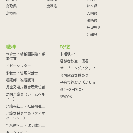
鳥取県
愛媛県
熊本県
島根県
宮崎県
長崎県
鹿児島県
沖縄県
職種
特徴
保育士・幼稚園教諭・学
未経験OK
童保育
経験者歓迎・優遇
ベビーシッター
オープニングスタッフ
栄養士・管理栄養士
資格取得支援あり
看護師・准看護師
子育て経験が活かせる
児童発達支援管理責任者
週2～3日でOK
訪問介護員（ホームヘル
短期OK
パー）
介護福祉士・社会福祉士
介護支援専門員（ケアマ
ネージャー）
作業療法士・理学療法士
ボランティア