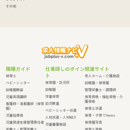
その他
職種ガイド
仕事探しのポイン
関連サイト
ト
保育士
老人ホーム・介護施設
保育園・託児所
ベビーシッター
幼稚園・保育園
幼稚園
幼稚園教諭
管理栄養士・調理師
学童保育
児童英語講師
保育資格・福祉資格・介
護資格
幼児教室
看護師・准看護師（保育
園）
保育士派遣
ベビーシッター派遣
児童指導員
保育・子育てNews
人材派遣・人材紹介
児童発達支援管理責任者
保育園写真
児童養護施設
栄養士・管理栄養士
保育士資格