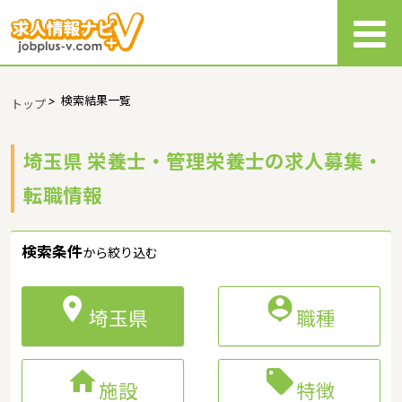
>
検索結果一覧
トップ
埼玉県 栄養士・管理栄養士の求人募集・
転職情報
検索条件
から絞り込む


埼玉県
職種


施設
特徴