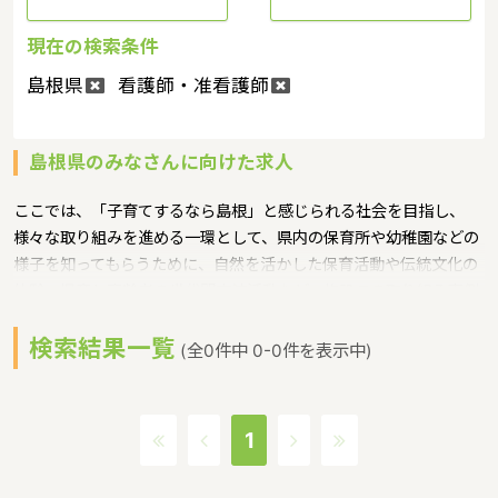
現在の検索条件
島根県
看護師・准看護師
島根県のみなさんに向けた求人
ここでは、「子育てするなら島根」と感じられる社会を目指し、
様々な取り組みを進める一環として、県内の保育所や幼稚園などの
様子を知ってもらうために、自然を活かした保育活動や伝統文化の
体験、児童と高齢者の世代間交流活動など、施設での取り組み事例
を収集し紹介というような保育に関する取り組みを行っています。
検索結果一覧
島根県の人口は685541人（2017/5/1現在）です。島根県内には、
(全0件中 0-0件を表示中)
保育所や保育施設が379施設あり、保育士求人倍率が1.48となって
います。（2017年10月現在）島根県の市町村は19。島根県の家賃
相場：6.1万円（2017年10月賃貸住宅 D-room調べ） 島根県は、か
1
つての出雲、石見、隠岐と呼ばれていた三国から成り立つ現在の島
根県は北側が日本海に面しており松江、出雲などの都市部が県の経