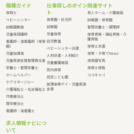
職種ガイド
仕事探しのポイン
関連サイト
ト
保育士
老人ホーム・介護施設
保育園・託児所
ベビーシッター
幼稚園・保育園
幼稚園
幼稚園教諭
管理栄養士・調理師
学童保育
児童英語講師
保育資格・福祉資格・介
護資格
幼児教室
看護師・准看護師（保育
園）
保育士派遣
ベビーシッター派遣
児童指導員
保育・子育てNews
人材派遣・人材紹介
児童発達支援管理責任者
保育園写真
児童養護施設
栄養士・管理栄養士
保育士資格
院内保育
ホームヘルパー
ココキャリ
認定こども園
ケアマネージャー
放課後等デイ・児童発達
支援
介護福祉士・社会福祉士
作業療法士
理学療法士
看護師・准看護士
求人情報ナビにつ
いて