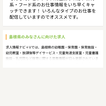
系・フード系のお仕事情報をいち早くキャ
ッチできます！ いろんなタイプのお仕事を
配信していますのでオススメです。
島根県のみなさんに向けた求人
求人情報ナビ＋Vでは、島根県の幼稚園・保育園・保育施設・
幼児教室・放課後等デイサービス・児童発達支援室・児童養護
施設・乳児院など保育に関する募集情報が日々更新されていま
す。募集職種の例：保育士・保育パート・幼稚園教諭・学童指
導員・ベビーシッター・児童指導員・児童発達管理責任者・療
育スタッフ・社会福祉士・臨床心理士・看護師・栄養士・調理
師・調理員など