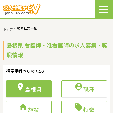
>
検索結果一覧
トップ
島根県 看護師・准看護師の求人募集・転
職情報
検索条件
から絞り込む


島根県
職種


施設
特徴