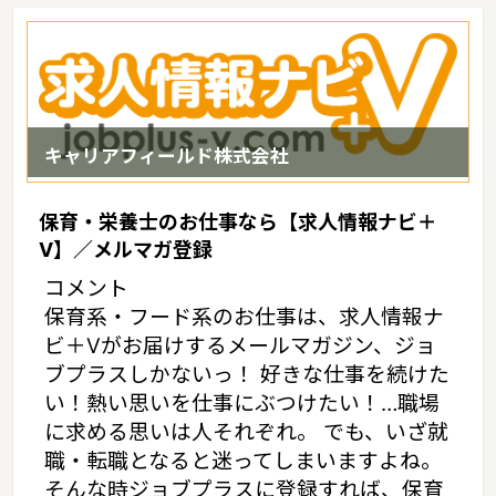
済や文化活動等の中心地になっています。数々の神話の舞台として
知られる出雲はかの有名な出雲大社をはじめ多くの古い神社やお寺
が現存しているというような特徴があるエリアです。 島根には、豊
かな自然や優れた伝統、文化がしっかりと継承され、都市部では失
われてしまった地域社会でのつながりや、豊かな人間関係が連綿と
受け継がれており、子育てしやすい環境が整っています。
キャリアフィールド株式会社
保育・栄養士のお仕事なら【求人情報ナビ＋
V】／メルマガ登録
コメント
保育系・フード系のお仕事は、求人情報ナ
ビ＋Vがお届けするメールマガジン、ジョ
ブプラスしかないっ！ 好きな仕事を続けた
い！熱い思いを仕事にぶつけたい！…職場
に求める思いは人それぞれ。 でも、いざ就
職・転職となると迷ってしまいますよね。
そんな時ジョブプラスに登録すれば、保育