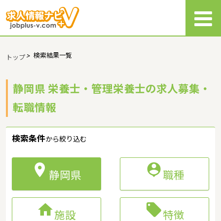
>
検索結果一覧
トップ
静岡県 栄養士・管理栄養士の求人募集・
転職情報
検索条件
から絞り込む


静岡県
職種


施設
特徴