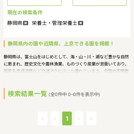
現在の検索条件
静岡県
栄養士・管理栄養士
静岡県内の園や近隣県、上京できる園を掲載！
静岡県は、富士山をはじめとして、海・山・川・湖など豊かな自然
に恵まれ、歴史文化や農林漁業、ものづくり産業が息衝いており、
新東名高速道路など交通アクセスにも優れています。全国の茶園面
積の41%を占めるほか、緑茶の出荷額も全国の61％を占めるなど、
日本一の茶どころであるような特徴があるエリアです。 「子育て経
検索結果一覧
験」を活かした再就職・再チャレンジ支援の試みのひとつとして、
(全0件中 0-0件を表示中)
保育士資格の取得や子育て支援員等を目指す方を応援する事業とい
うような保育に関する取り組みを行っています。静岡県の政令指定
都市は静岡市、浜松市。人口は3674218人（2017/9/1現在）で
1
す。静岡県内には、保育所や保育施設が764施設あり、保育士求人
倍率が1.88となっています。（2017年10月現在）静岡県の市町村