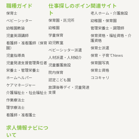
職種ガイド
仕事探しのポイン
関連サイト
ト
保育士
老人ホーム・介護施設
保育園・託児所
ベビーシッター
幼稚園・保育園
幼稚園
幼稚園教諭
管理栄養士・調理師
学童保育
児童英語講師
保育資格・福祉資格・介
護資格
幼児教室
看護師・准看護師（保育
園）
保育士派遣
ベビーシッター派遣
児童指導員
保育・子育てNews
人材派遣・人材紹介
児童発達支援管理責任者
保育園写真
児童養護施設
栄養士・管理栄養士
保育士資格
院内保育
ホームヘルパー
ココキャリ
認定こども園
ケアマネージャー
放課後等デイ・児童発達
支援
介護福祉士・社会福祉士
作業療法士
理学療法士
看護師・准看護士
求人情報ナビにつ
いて