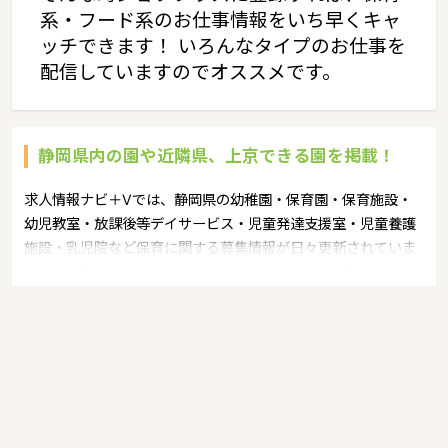
系・フード系のお仕事情報をいち早くキャ
ッチできます！ いろんなタイプのお仕事を
配信していますのでオススメです。
静岡県内の園や近隣県、上京できる園を掲載！
求人情報ナビ＋Vでは、静岡県の幼稚園・保育園・保育施設・
幼児教室・放課後等デイサービス・児童発達支援室・児童養護
施設・乳児院など保育に関する募集情報が日々更新されていま
す。募集職種の例：保育士・保育パート・幼稚園教諭・学童指
導員・ベビーシッター・児童指導員・児童発達管理責任者・療
育スタッフ・社会福祉士・臨床心理士・看護師・栄養士・調理
師・調理員など