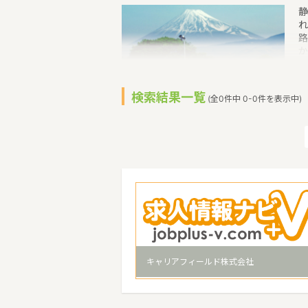
静
れ
路
か
う
ン
指
検索結果一覧
(全0件中 0-0件を表示中)
す
（
り
市
キャリアフィールド株式会社