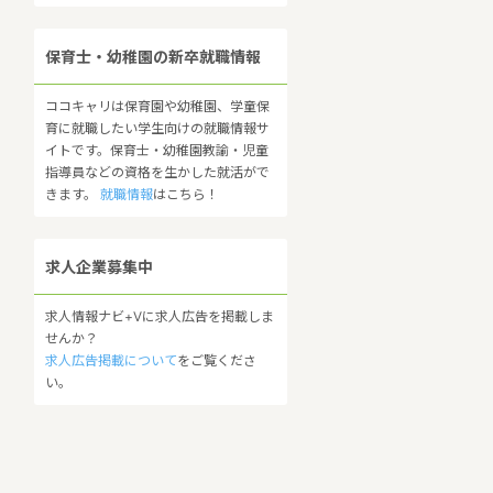
保育士・幼稚園の新卒就職情報
ココキャリは保育園や幼稚園、学童保
育に就職したい学生向けの就職情報サ
イトです。保育士・幼稚園教諭・児童
指導員などの資格を生かした就活がで
きます。
就職情報
はこちら！
求人企業募集中
求人情報ナビ+Vに求人広告を掲載しま
せんか？
求人広告掲載について
をご覧くださ
い。