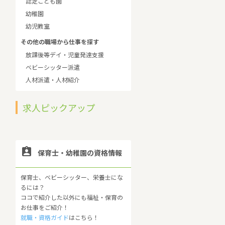
認定こども園
幼稚園
幼児教室
その他の職場から仕事を探す
放課後等デイ・児童発達支援
ベビーシッター派遣
人材派遣・人材紹介
求人ピックアップ

保育士・幼稚園の資格情報
保育士、ベビーシッター、栄養士にな
るには？
ココで紹介した以外にも福祉・保育の
お仕事をご紹介！
就職・資格ガイド
はこちら！