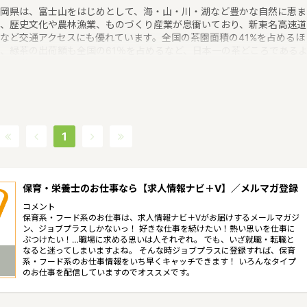
岡県は、富士山をはじめとして、海・山・川・湖など豊かな自然に恵ま
、歴史文化や農林漁業、ものづくり産業が息衝いており、新東名高速道
など交通アクセスにも優れています。全国の茶園面積の41%を占めるほ
、緑茶の出荷額も全国の61％を占めるなど、日本一の茶どころである
な特徴があるエリアです。 「子育て経験」を活かした再就職・再チャ
ジ支援の試みのひとつとして、保育士資格の取得や子育て支援員等を目
す方を応援する事業というような保育に関する取り組みを行っていま
。静岡県の政令指定都市は静岡市、浜松市。人口は3674218人
2017/9/1現在）です。静岡県内には、保育所や保育施設が764施設あ
、保育士求人倍率が1.88となっています。（2017年10月現在）静岡県
1
町村は35。家賃相場：6.3万円（2017年10月賃貸住宅 D-room調べ）
保育・栄養士のお仕事なら【求人情報ナビ＋V】／メルマガ登録
コメント
保育系・フード系のお仕事は、求人情報ナビ＋Vがお届けするメールマガジ
ン、ジョブプラスしかないっ！ 好きな仕事を続けたい！熱い思いを仕事に
ぶつけたい！…職場に求める思いは人それぞれ。 でも、いざ就職・転職と
なると迷ってしまいますよね。 そんな時ジョブプラスに登録すれば、保育
系・フード系のお仕事情報をいち早くキャッチできます！ いろんなタイプ
のお仕事を配信していますのでオススメです。