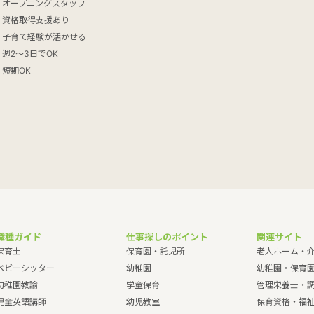
オープニングスタッフ
資格取得支援あり
子育て経験が活かせる
週2～3日でOK
短期OK
職種ガイド
仕事探しのポイント
関連サイト
保育士
保育園・託児所
老人ホーム・
ベビーシッター
幼稚園
幼稚園・保育
幼稚園教諭
学童保育
管理栄養士・
児童英語講師
幼児教室
保育資格・福