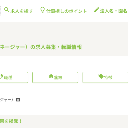



法人名・園名
求人を探す
仕事探しのポイント
マネージャー）の求人募集・転職情報



職種
施設
特徴
ジャー）
園を掲載！