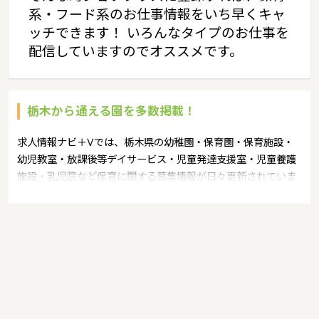
系・フード系のお仕事情報をいち早くキャ
ッチできます！ いろんなタイプのお仕事を
配信していますのでオススメです。
栃木から通える園を多数掲載！
求人情報ナビ＋Vでは、栃木県の幼稚園・保育園・保育施設・
幼児教室・放課後等デイサービス・児童発達支援室・児童養護
施設・乳児院など保育に関する募集情報が日々更新されていま
す。募集職種の例：保育士・保育パート・幼稚園教諭・学童指
導員・ベビーシッター・児童指導員・児童発達管理責任者・療
育スタッフ・社会福祉士・臨床心理士・看護師・栄養士・調理
師・調理員など