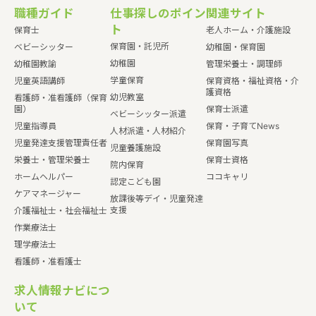
職種ガイド
仕事探しのポイン
関連サイト
ト
保育士
老人ホーム・介護施設
保育園・託児所
ベビーシッター
幼稚園・保育園
幼稚園
幼稚園教諭
管理栄養士・調理師
学童保育
児童英語講師
保育資格・福祉資格・介
護資格
幼児教室
看護師・准看護師（保育
園）
保育士派遣
ベビーシッター派遣
児童指導員
保育・子育てNews
人材派遣・人材紹介
児童発達支援管理責任者
保育園写真
児童養護施設
栄養士・管理栄養士
保育士資格
院内保育
ホームヘルパー
ココキャリ
認定こども園
ケアマネージャー
放課後等デイ・児童発達
支援
介護福祉士・社会福祉士
作業療法士
理学療法士
看護師・准看護士
求人情報ナビにつ
いて