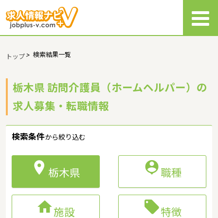
>
検索結果一覧
トップ
栃木県 訪問介護員（ホームヘルパー）の
求人募集・転職情報
検索条件
から絞り込む


栃木県
職種


施設
特徴