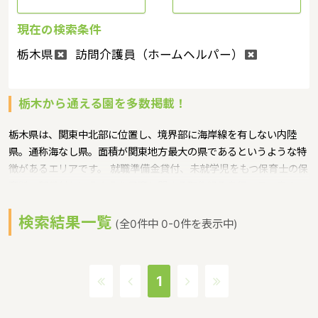
現在の検索条件
栃木県
訪問介護員（ホームヘルパー）
栃木から通える園を多数掲載！
栃木県は、関東中北部に位置し、境界部に海岸線を有しない内陸
県。通称海なし県。面積が関東地方最大の県であるというような特
徴があるエリアです。 就職準備金貸付、未就学児をもつ保育士の保
育料一部貸付というような保育に関する取り組みを行っています。
栃木県の人口は1962202人（2017/5/1現在）です。栃木県内に
検索結果一覧
は、保育所や保育施設が423施設あり、保育士求人倍率が3.02とな
(全0件中 0-0件を表示中)
っています。（2017年10月現在）栃木県の市町村は25。栃木県の
家賃相場：5.8万円（2017年10月賃貸住宅 D-room調べ）
1