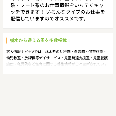
系・フード系のお仕事情報をいち早くキャ
ッチできます！ いろんなタイプのお仕事を
配信していますのでオススメです。
栃木から通える園を多数掲載！
求人情報ナビ＋Vでは、栃木県の幼稚園・保育園・保育施設・
幼児教室・放課後等デイサービス・児童発達支援室・児童養護
施設・乳児院など保育に関する募集情報が日々更新されていま
す。募集職種の例：保育士・保育パート・幼稚園教諭・学童指
導員・ベビーシッター・児童指導員・児童発達管理責任者・療
育スタッフ・社会福祉士・臨床心理士・看護師・栄養士・調理
師・調理員など