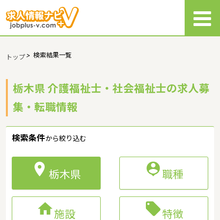
>
検索結果一覧
トップ
栃木県 介護福祉士・社会福祉士の求人募
集・転職情報
検索条件
から絞り込む


栃木県
職種


施設
特徴