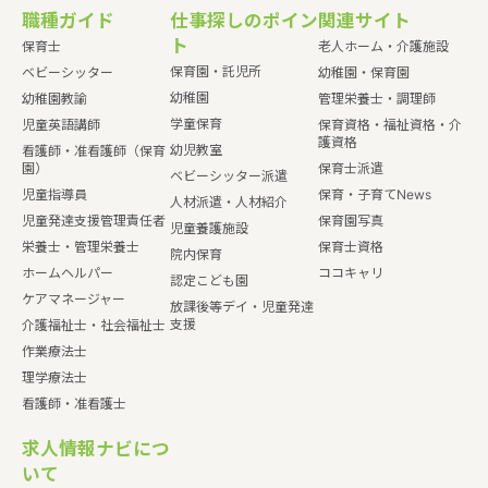
職種ガイド
仕事探しのポイン
関連サイト
ト
保育士
老人ホーム・介護施設
保育園・託児所
ベビーシッター
幼稚園・保育園
幼稚園
幼稚園教諭
管理栄養士・調理師
学童保育
児童英語講師
保育資格・福祉資格・介
護資格
幼児教室
看護師・准看護師（保育
園）
保育士派遣
ベビーシッター派遣
児童指導員
保育・子育てNews
人材派遣・人材紹介
児童発達支援管理責任者
保育園写真
児童養護施設
栄養士・管理栄養士
保育士資格
院内保育
ホームヘルパー
ココキャリ
認定こども園
ケアマネージャー
放課後等デイ・児童発達
支援
介護福祉士・社会福祉士
作業療法士
理学療法士
看護師・准看護士
求人情報ナビにつ
いて