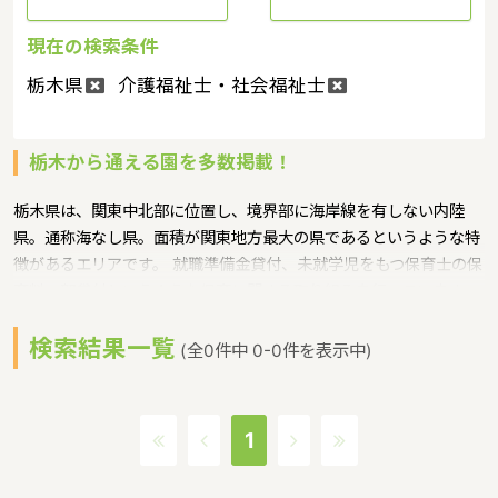
現在の検索条件
栃木県
介護福祉士・社会福祉士
栃木から通える園を多数掲載！
栃木県は、関東中北部に位置し、境界部に海岸線を有しない内陸
県。通称海なし県。面積が関東地方最大の県であるというような特
徴があるエリアです。 就職準備金貸付、未就学児をもつ保育士の保
育料一部貸付というような保育に関する取り組みを行っています。
栃木県の人口は1962202人（2017/5/1現在）です。栃木県内に
検索結果一覧
は、保育所や保育施設が423施設あり、保育士求人倍率が3.02とな
(全0件中 0-0件を表示中)
っています。（2017年10月現在）栃木県の市町村は25。栃木県の
家賃相場：5.8万円（2017年10月賃貸住宅 D-room調べ）
1