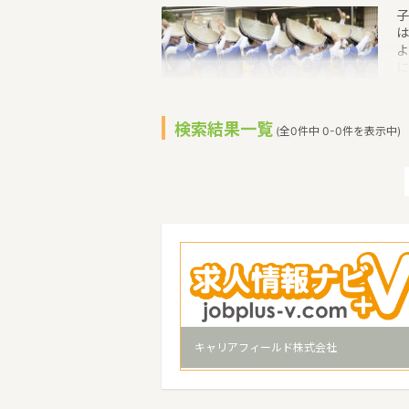
子
は
よ
に
は
3
在
検索結果一覧
(全0件中 0-0件を表示中)
住
名
に
徴
リ
キャリアフィールド株式会社