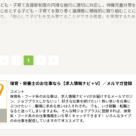
ども・子育て支援新制度の円滑な施行に適切に対応し，待機児童対策を
じめとする子ども・子育てを取り巻く諸課題に積極的に取り組むことに
り，「安心して子どもを生み育てることができる徳島」を実現するため
策定というような保育に関する取り組みを行っています。 徳島県の人
745178人（2017/5/1現在）です。徳島県内には、保育所や保育施設が
54施設あり、保育士求人倍率が2.24となっています。（2017年10月現
）徳島県の市町村は24。徳島県の家賃相場：5.5万円（2017年10月賃
宅 D-room調べ） 徳島県は、阿波の名で知られる徳島ですが、この旧
は大化改新で命名されたといううほど古い歴史をもっています。太平洋
面した県南部は、平均気温が高く、台風の常襲地で降水量が多いのが特
1
です。吉野川沿いの県北部は降水量も少ないというような特徴があるエ
アです。
保育・栄養士のお仕事なら【求人情報ナビ＋V】／メルマガ登録
コメント
保育系・フード系のお仕事は、求人情報ナビ＋Vがお届けするメールマガジ
ン、ジョブプラスしかないっ！ 好きな仕事を続けたい！熱い思いを仕事に
ぶつけたい！…職場に求める思いは人それぞれ。 でも、いざ就職・転職と
なると迷ってしまいますよね。 そんな時ジョブプラスに登録すれば、保育
系・フード系のお仕事情報をいち早くキャッチできます！ いろんなタイプ
のお仕事を配信していますのでオススメです。