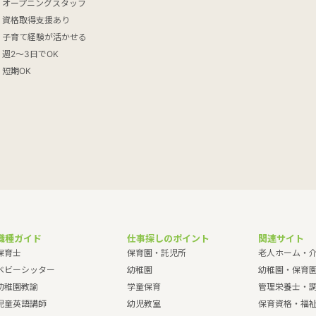
オープニングスタッフ
資格取得支援あり
子育て経験が活かせる
週2～3日でOK
短期OK
職種ガイド
仕事探しのポイント
関連サイト
保育士
保育園・託児所
老人ホーム・
ベビーシッター
幼稚園
幼稚園・保育
幼稚園教諭
学童保育
管理栄養士・
児童英語講師
幼児教室
保育資格・福