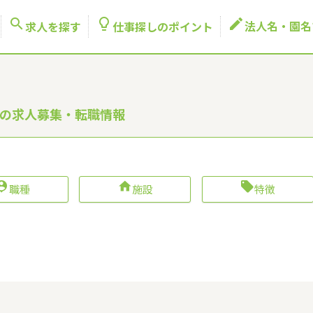



法人名・園名
求人を探す
仕事探しのポイント
者の求人募集・転職情報



職種
施設
特徴