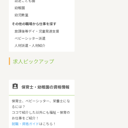
認定こども園
幼稚園
幼児教室
その他の職場から仕事を探す
放課後等デイ・児童発達支援
ベビーシッター派遣
人材派遣・人材紹介
求人ピックアップ

保育士・幼稚園の資格情報
保育士、ベビーシッター、栄養士にな
るには？
ココで紹介した以外にも福祉・保育の
お仕事をご紹介！
就職・資格ガイド
はこちら！