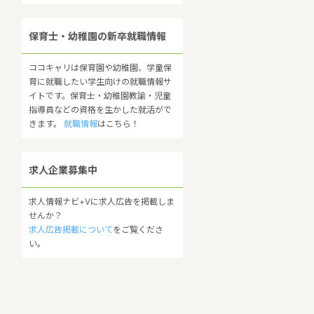
保育士・幼稚園の新卒就職情報
ココキャリは保育園や幼稚園、学童保
育に就職したい学生向けの就職情報サ
イトです。保育士・幼稚園教諭・児童
指導員などの資格を生かした就活がで
きます。
就職情報
はこちら！
求人企業募集中
求人情報ナビ+Vに求人広告を掲載しま
せんか？
求人広告掲載について
をご覧くださ
い。