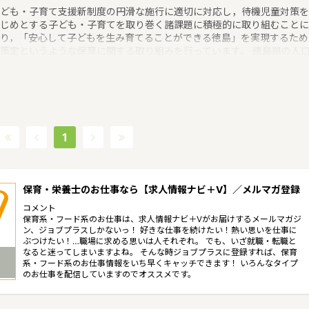
ども・子育て支援新制度の円滑な施行に適切に対応し，待機児童対策を
じめとする子ども・子育てを取り巻く諸課題に積極的に取り組むことに
り，「安心して子どもを生み育てることができる徳島」を実現するため
策定というような保育に関する取り組みを行っています。 徳島県の人
745178人（2017/5/1現在）です。徳島県内には、保育所や保育施設が
54施設あり、保育士求人倍率が2.24となっています。（2017年10月現
）徳島県の市町村は24。徳島県の家賃相場：5.5万円（2017年10月賃
宅 D-room調べ） 徳島県は、阿波の名で知られる徳島ですが、この旧
は大化改新で命名されたといううほど古い歴史をもっています。太平洋
面した県南部は、平均気温が高く、台風の常襲地で降水量が多いのが特
1
です。吉野川沿いの県北部は降水量も少ないというような特徴があるエ
アです。
保育・栄養士のお仕事なら【求人情報ナビ＋V】／メルマガ登録
コメント
保育系・フード系のお仕事は、求人情報ナビ＋Vがお届けするメールマガジ
ン、ジョブプラスしかないっ！ 好きな仕事を続けたい！熱い思いを仕事に
ぶつけたい！…職場に求める思いは人それぞれ。 でも、いざ就職・転職と
なると迷ってしまいますよね。 そんな時ジョブプラスに登録すれば、保育
系・フード系のお仕事情報をいち早くキャッチできます！ いろんなタイプ
のお仕事を配信していますのでオススメです。