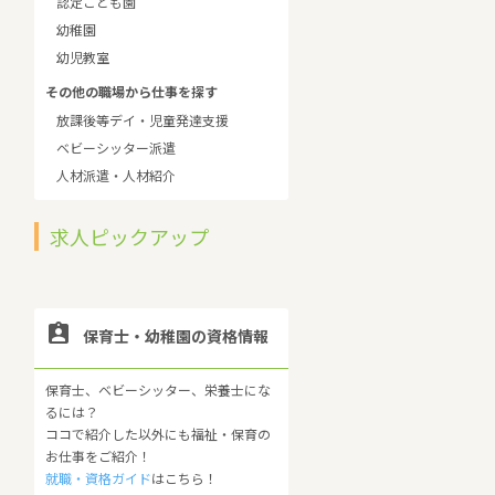
認定こども園
幼稚園
幼児教室
その他の職場から仕事を探す
放課後等デイ・児童発達支援
ベビーシッター派遣
人材派遣・人材紹介
求人ピックアップ

保育士・幼稚園の資格情報
保育士、ベビーシッター、栄養士にな
るには？
ココで紹介した以外にも福祉・保育の
お仕事をご紹介！
就職・資格ガイド
はこちら！