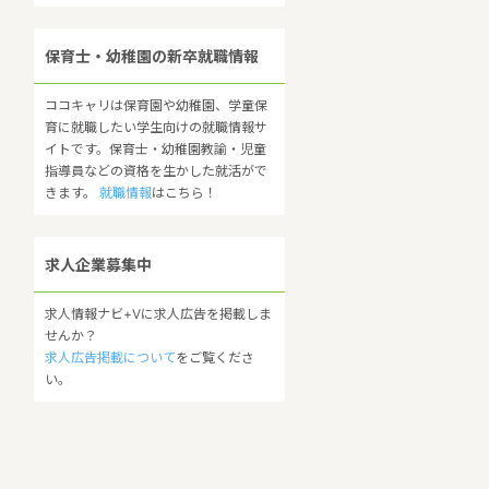
保育士・幼稚園の新卒就職情報
ココキャリは保育園や幼稚園、学童保
育に就職したい学生向けの就職情報サ
イトです。保育士・幼稚園教諭・児童
指導員などの資格を生かした就活がで
きます。
就職情報
はこちら！
求人企業募集中
求人情報ナビ+Vに求人広告を掲載しま
せんか？
求人広告掲載について
をご覧くださ
い。