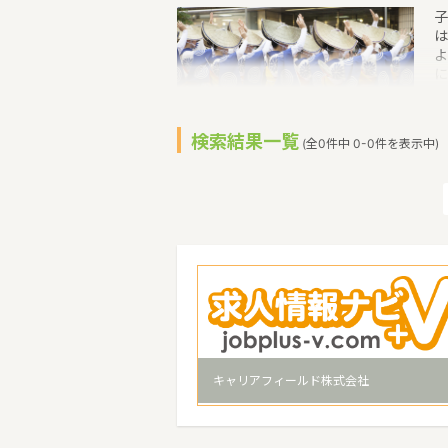
子
は
よ
に
は
3
在
検索結果一覧
(全0件中 0-0件を表示中)
住
名
に
徴
リ
キャリアフィールド株式会社