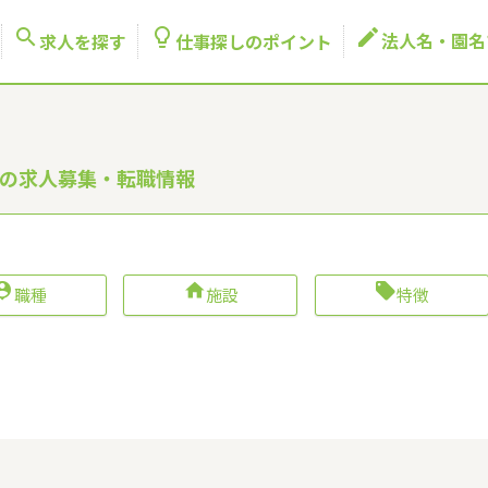



法人名・園名
求人を探す
仕事探しのポイント
士の求人募集・転職情報



職種
施設
特徴