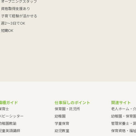
オープニングスタッフ
資格取得支援あり
子育て経験が活かせる
週2～3日でOK
短期OK
職種ガイド
仕事探しのポイント
関連サイト
保育士
保育園・託児所
老人ホーム・
ベビーシッター
幼稚園
幼稚園・保育
幼稚園教諭
学童保育
管理栄養士・
児童英語講師
幼児教室
保育資格・福