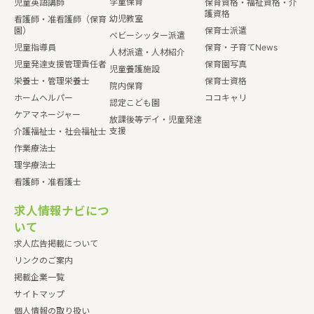
学童保育
児童英語講師
保育資格・福祉資格・介
護資格
幼児教室
看護師・准看護師（保育
園）
保育士派遣
ベビーシッター派遣
児童指導員
保育・子育てNews
人材派遣・人材紹介
児童発達支援管理責任者
保育園写真
児童養護施設
栄養士・管理栄養士
保育士資格
院内保育
ホームヘルパー
ココキャリ
認定こども園
ケアマネージャー
放課後等デイ・児童発達
支援
介護福祉士・社会福祉士
作業療法士
理学療法士
看護師・准看護士
求人情報ナビにつ
いて
求人広告掲載について
リンクのご案内
掲載企業一覧
サイトマップ
個人情報の取り扱い