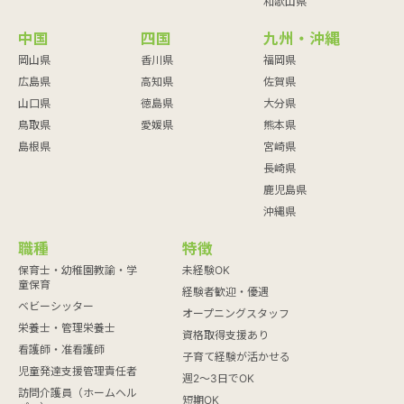
和歌山県
中国
四国
九州・沖縄
岡山県
香川県
福岡県
広島県
高知県
佐賀県
山口県
徳島県
大分県
鳥取県
愛媛県
熊本県
島根県
宮崎県
長崎県
鹿児島県
沖縄県
職種
特徴
保育士・幼稚園教諭・学
未経験OK
童保育
経験者歓迎・優遇
ベビーシッター
オープニングスタッフ
栄養士・管理栄養士
資格取得支援あり
看護師・准看護師
子育て経験が活かせる
児童発達支援管理責任者
週2～3日でOK
訪問介護員（ホームヘル
短期OK