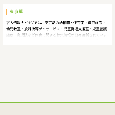
東京都
求人情報ナビ＋Vでは、東京都の幼稚園・保育園・保育施設・
幼児教室・放課後等デイサービス・児童発達支援室・児童養護
施設・乳児院など保育に関する募集情報が日々更新されていま
す。募集職種の例：保育士・保育パート・幼稚園教諭・学童指
導員・ベビーシッター・児童指導員・児童発達管理責任者・療
育スタッフ・社会福祉士・臨床心理士・看護師・栄養士・調理
師・調理員など