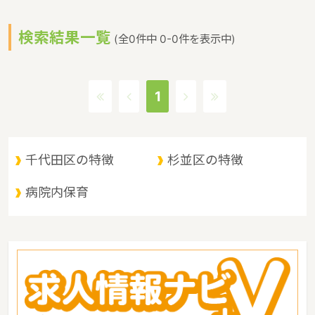
います。東京都では、待機児童解消に向けての取り組みを熱心に行
っており、保育園や幼稚園の数を増やそうと都の努力は続いていま
検索結果一覧
す。一方で東京都内の膨大な保育園・幼稚園では保育士・幼稚園教
(全0件中 0-0件を表示中)
諭が慢性的に不足しているのも事実です。そのような人手不足が顕
著な東京都では、保育士の求人でも幼稚園教諭の求人でも全国平均
よりも賃金の良い求人案件が多いのが特徴です。東京都での保育
1
士・幼稚園教諭の求人探しは『求人情報ナビ+V』にお任せくださ
い！
千代田区の特徴
杉並区の特徴
病院内保育