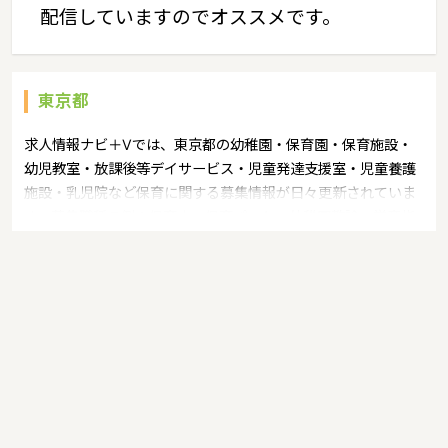
配信していますのでオススメです。
東京都
求人情報ナビ＋Vでは、東京都の幼稚園・保育園・保育施設・
幼児教室・放課後等デイサービス・児童発達支援室・児童養護
施設・乳児院など保育に関する募集情報が日々更新されていま
す。募集職種の例：保育士・保育パート・幼稚園教諭・学童指
導員・ベビーシッター・児童指導員・児童発達管理責任者・療
育スタッフ・社会福祉士・臨床心理士・看護師・栄養士・調理
師・調理員など