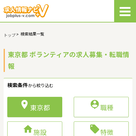
>
検索結果一覧
トップ
東京都 ボランティアの求人募集・転職情
報
検索条件
から絞り込む


東京都
職種


施設
特徴