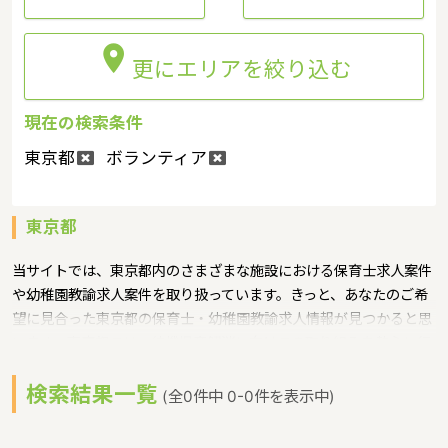

更にエリアを絞り込む
現在の検索条件
東京都
ボランティア
東京都
当サイトでは、東京都内のさまざまな施設における保育士求人案件
や幼稚園教諭求人案件を取り扱っています。きっと、あなたのご希
望に見合った東京都の保育士・幼稚園教諭求人情報が見つかると思
います。東京都では、待機児童解消に向けての取り組みを熱心に行
っており、保育園や幼稚園の数を増やそうと都の努力は続いていま
検索結果一覧
す。一方で東京都内の膨大な保育園・幼稚園では保育士・幼稚園教
(全0件中 0-0件を表示中)
諭が慢性的に不足しているのも事実です。そのような人手不足が顕
著な東京都では、保育士の求人でも幼稚園教諭の求人でも全国平均