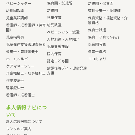
保育園・託児所
ベビーシッター
幼稚園・保育園
幼稚園
幼稚園教諭
管理栄養士・調理師
学童保育
児童英語講師
保育資格・福祉資格・介
護資格
幼児教室
看護師・准看護師（保育
園）
保育士派遣
ベビーシッター派遣
児童指導員
保育・子育てNews
人材派遣・人材紹介
児童発達支援管理責任者
保育園写真
児童養護施設
栄養士・管理栄養士
保育士資格
院内保育
ホームヘルパー
ココキャリ
認定こども園
ケアマネージャー
放課後等デイ・児童発達
支援
介護福祉士・社会福祉士
作業療法士
理学療法士
看護師・准看護士
求人情報ナビにつ
いて
求人広告掲載について
リンクのご案内