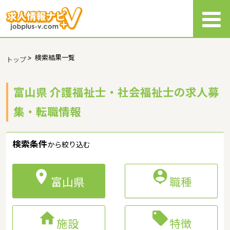
>
検索結果一覧
トップ
富山県 介護福祉士・社会福祉士の求人募
集・転職情報
検索条件
から絞り込む


富山県
職種


施設
特徴