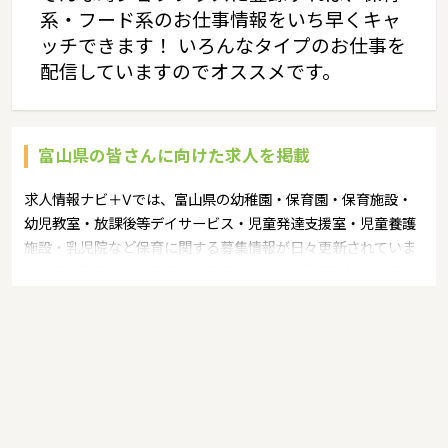
系・フード系のお仕事情報をいち早くキャ
ッチできます！ いろんなタイプのお仕事を
配信していますのでオススメです。
富山県の皆さんに向けた求人を掲載
求人情報ナビ＋Vでは、富山県の幼稚園・保育園・保育施設・
幼児教室・放課後等デイサービス・児童発達支援室・児童養護
施設・乳児院など保育に関する募集情報が日々更新されていま
す。募集職種の例：保育士・保育パート・幼稚園教諭・学童指
導員・ベビーシッター・児童指導員・児童発達管理責任者・療
育スタッフ・社会福祉士・臨床心理士・看護師・栄養士・調理
師・調理員など