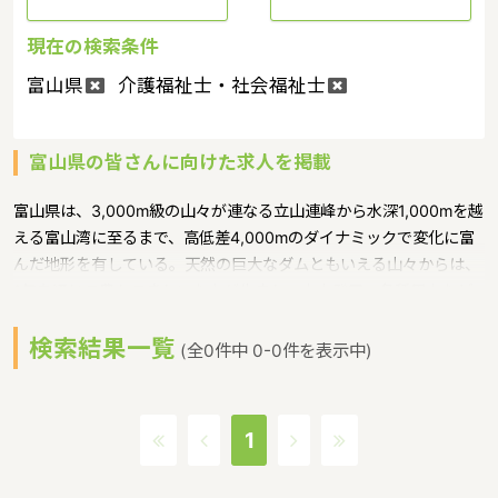
現在の検索条件
富山県
介護福祉士・社会福祉士
富山県の皆さんに向けた求人を掲載
富山県は、3,000m級の山々が連なる立山連峰から水深1,000mを越
える富山湾に至るまで、高低差4,000mのダイナミックで変化に富
んだ地形を有している。天然の巨大なダムともいえる山々からは、
1年を通じて豊かできれいな水が生まれ、水力発電、各種用水など
多目的に利用されており、暮らしや産業を支える重要な資源となる
検索結果一覧
ような特徴があるエリアです。富山県保育士・保育所支援センター
(全0件中 0-0件を表示中)
では、保育士の方の就職や悩みごとなどの相談を収集し、就職あっ
せんなどの再就職のお手伝いと、安心して働き続けていくことがで
きるような保育に関する取り組みを行っています。富山県の人口は
1
1057570人（2017/5/1現在）です。富山県内には、保育所や保育
施設が260施設あり、保育士求人倍率が2.17となっています。