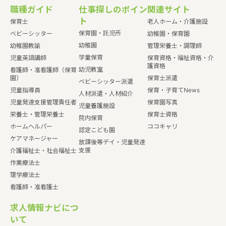
職種ガイド
仕事探しのポイン
関連サイト
ト
保育士
老人ホーム・介護施設
保育園・託児所
ベビーシッター
幼稚園・保育園
幼稚園
幼稚園教諭
管理栄養士・調理師
学童保育
児童英語講師
保育資格・福祉資格・介
護資格
幼児教室
看護師・准看護師（保育
園）
保育士派遣
ベビーシッター派遣
児童指導員
保育・子育てNews
人材派遣・人材紹介
児童発達支援管理責任者
保育園写真
児童養護施設
栄養士・管理栄養士
保育士資格
院内保育
ホームヘルパー
ココキャリ
認定こども園
ケアマネージャー
放課後等デイ・児童発達
支援
介護福祉士・社会福祉士
作業療法士
理学療法士
看護師・准看護士
求人情報ナビにつ
いて