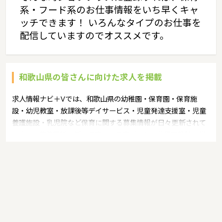
系・フード系のお仕事情報をいち早くキャ
ッチできます！ いろんなタイプのお仕事を
配信していますのでオススメです。
和歌山県の皆さんに向けた求人を掲載
求人情報ナビ＋Vでは、和歌山県の幼稚園・保育園・保育施
設・幼児教室・放課後等デイサービス・児童発達支援室・児童
養護施設・乳児院など保育に関する募集情報が日々更新されて
います。募集職種の例：保育士・保育パート・幼稚園教諭・学
童指導員・ベビーシッター・児童指導員・児童発達管理責任
者・療育スタッフ・社会福祉士・臨床心理士・看護師・栄養
士・調理師・調理員など