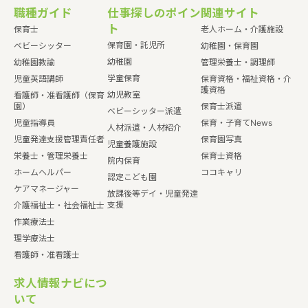
職種ガイド
仕事探しのポイン
関連サイト
ト
保育士
老人ホーム・介護施設
保育園・託児所
ベビーシッター
幼稚園・保育園
幼稚園
幼稚園教諭
管理栄養士・調理師
学童保育
児童英語講師
保育資格・福祉資格・介
護資格
幼児教室
看護師・准看護師（保育
園）
保育士派遣
ベビーシッター派遣
児童指導員
保育・子育てNews
人材派遣・人材紹介
児童発達支援管理責任者
保育園写真
児童養護施設
栄養士・管理栄養士
保育士資格
院内保育
ホームヘルパー
ココキャリ
認定こども園
ケアマネージャー
放課後等デイ・児童発達
支援
介護福祉士・社会福祉士
作業療法士
理学療法士
看護師・准看護士
求人情報ナビにつ
いて