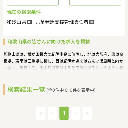
現在の検索条件
和歌山県
児童発達支援管理責任者
和歌山県の皆さんに向けた求人を掲載
和歌山県は、我が国最大の紀伊半島に位置し、北は大阪府、東は奈
良県、東南は三重県に接し、西は紀伊水道をはさんで徳島県と向か
い合い、半島の先、串本町潮岬は本州最南端であるというような特
徴があるエリアです。保育士資格の新規取得者の確保、保育士の離
職防止、保育士資格をお持ちの方で保育士として勤務していない方
検索結果一覧
の再就職支援として、指定保育士養成施設に在学し、保育士資格の
(全0件中 0-0件を表示中)
取得を目指す学生に対する修学資金や保育士資格のない保育補助者
を雇上げるのに必要な費用、未就学児を持つ保育士の子どもの保育
料や潜在保育士の再就職のための準備に必要な費用を貸し付けとい
1
うような保育に関する取り組みを行っています。和歌山県の人口は
947406人（2017年5月1日現在）です。和歌山県内には、保育所や