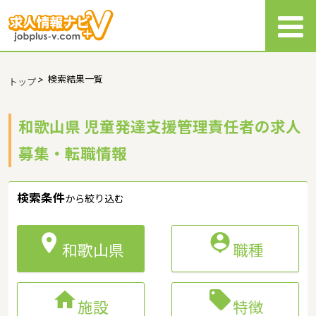
>
検索結果一覧
トップ
和歌山県 児童発達支援管理責任者の求人
募集・転職情報
検索条件
から絞り込む


和歌山県
職種


施設
特徴