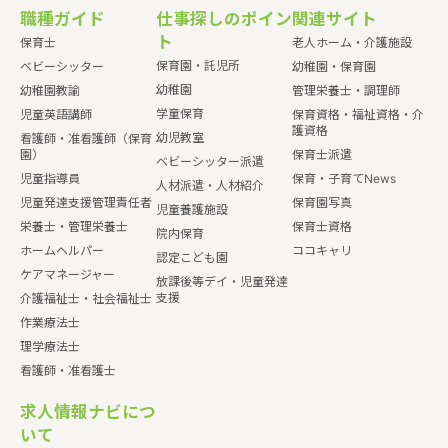
職種ガイド
仕事探しのポイン
関連サイト
ト
保育士
老人ホーム・介護施設
保育園・託児所
ベビーシッター
幼稚園・保育園
幼稚園
幼稚園教諭
管理栄養士・調理師
学童保育
児童英語講師
保育資格・福祉資格・介
護資格
幼児教室
看護師・准看護師（保育
園）
保育士派遣
ベビーシッター派遣
児童指導員
保育・子育てNews
人材派遣・人材紹介
児童発達支援管理責任者
保育園写真
児童養護施設
栄養士・管理栄養士
保育士資格
院内保育
ホームヘルパー
ココキャリ
認定こども園
ケアマネージャー
放課後等デイ・児童発達
支援
介護福祉士・社会福祉士
作業療法士
理学療法士
看護師・准看護士
求人情報ナビにつ
いて