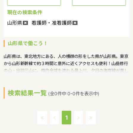
現在の検索条件
山形県
看護師・准看護師
山形県で働こう！
山形県は、東北地方にある、人の横顔の形をした県が山形県。東京
から山形新幹線で約３時間と意外に近くアクセスも便利！山岳修行
の山・出羽三山に、県内全域を流れる最上川、夕日の海岸線が美し
い日本海と豊かな自然に恵まれ、四季折々にその美しい表情を見せ
てくれるというような特徴があるエリアです。
検索結果一覧
保育士修学資金貸付事業、潜在保育士就職準備金貸付事業というよ
(全0件中 0-0件を表示中)
うな保育に関する取り組みを行っています。山形県の人口は
1,141,260人（2014年1月1日現在）です。山形県内には、保育所や
保育施設が347施設あり、保育士求人倍率が1.77となっています。
1
（2017年10月現在）山形県の市町村は35。山形県に通っている
線：JR奥羽本線・JR仙山線・JR羽越本線・JR左沢線・ＪＲ陸羽東