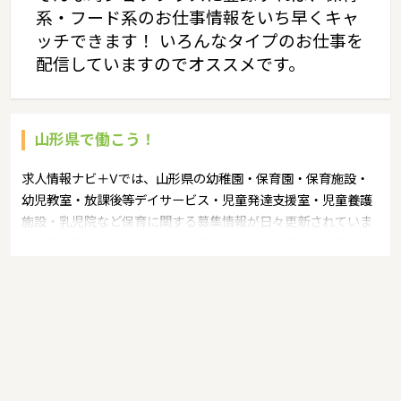
系・フード系のお仕事情報をいち早くキャ
ッチできます！ いろんなタイプのお仕事を
配信していますのでオススメです。
山形県で働こう！
求人情報ナビ＋Vでは、山形県の幼稚園・保育園・保育施設・
幼児教室・放課後等デイサービス・児童発達支援室・児童養護
施設・乳児院など保育に関する募集情報が日々更新されていま
す。募集職種の例：保育士・保育パート・幼稚園教諭・学童指
導員・ベビーシッター・児童指導員・児童発達管理責任者・療
育スタッフ・社会福祉士・臨床心理士・看護師・栄養士・調理
師・調理員など