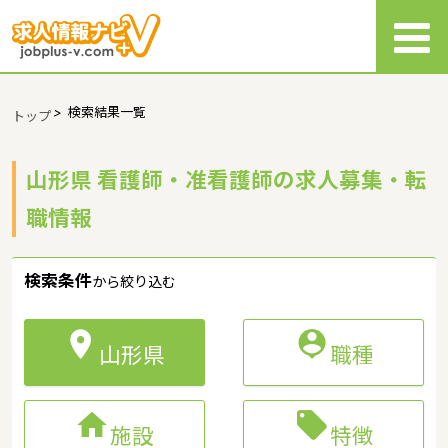
>
検索結果一覧
トップ
山形県 看護師・准看護師の求人募集・転
職情報
検索条件
から絞り込む


山形県
職種


施設
特徴