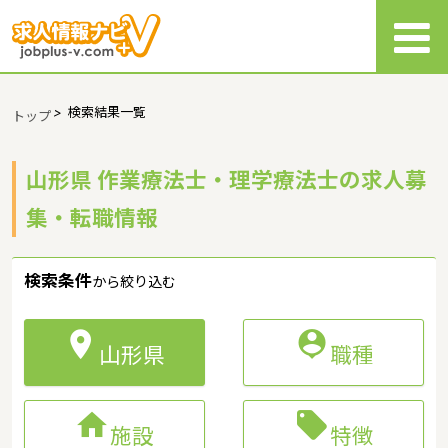
>
検索結果一覧
トップ
山形県 作業療法士・理学療法士の求人募
集・転職情報
検索条件
から絞り込む


山形県
職種


施設
特徴