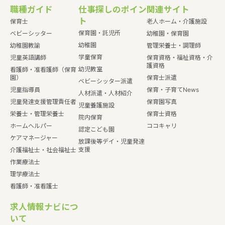
職種ガイド
仕事探しのポイン
関連サイト
ト
保育士
老人ホーム・介護施設
保育園・託児所
ベビーシッター
幼稚園・保育園
幼稚園
幼稚園教諭
管理栄養士・調理師
学童保育
児童英語講師
保育資格・福祉資格・介
護資格
幼児教室
看護師・准看護師（保育
園）
保育士派遣
ベビーシッター派遣
児童指導員
保育・子育てNews
人材派遣・人材紹介
児童発達支援管理責任者
保育園写真
児童養護施設
栄養士・管理栄養士
保育士資格
院内保育
ホームヘルパー
ココキャリ
認定こども園
ケアマネージャー
放課後等デイ・児童発達
支援
介護福祉士・社会福祉士
作業療法士
理学療法士
看護師・准看護士
求人情報ナビにつ
いて