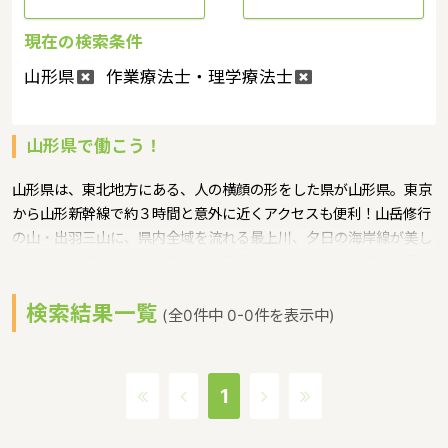
現在の検索条件
山形県
作業療法士・理学療法士
山形県で働こう！
山形県は、東北地方にある、人の横顔の形をした県が山形県。東京
から山形新幹線で約３時間と意外に近くアクセスも便利！山岳修行
の山・出羽三山に、県内全域を流れる最上川、夕日の海岸線が美し
い日本海と豊かな自然に恵まれ、四季折々にその美しい表情を見せ
てくれるというような特徴があるエリアです。
検索結果一覧
保育士修学資金貸付事業、潜在保育士就職準備金貸付事業というよ
(全0件中 0-0件を表示中)
うな保育に関する取り組みを行っています。山形県の人口は
1,141,260人（2014年1月1日現在）です。山形県内には、保育所や
保育施設が347施設あり、保育士求人倍率が1.77となっています。
1
（2017年10月現在）山形県の市町村は35。山形県に通っている
線：JR奥羽本線・JR仙山線・JR羽越本線・JR左沢線・ＪＲ陸羽東