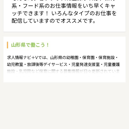
系・フード系のお仕事情報をいち早くキャ
ッチできます！ いろんなタイプのお仕事を
配信していますのでオススメです。
山形県で働こう！
求人情報ナビ＋Vでは、山形県の幼稚園・保育園・保育施設・
幼児教室・放課後等デイサービス・児童発達支援室・児童養護
施設・乳児院など保育に関する募集情報が日々更新されていま
す。募集職種の例：保育士・保育パート・幼稚園教諭・学童指
導員・ベビーシッター・児童指導員・児童発達管理責任者・療
育スタッフ・社会福祉士・臨床心理士・看護師・栄養士・調理
師・調理員など