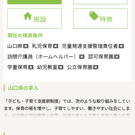


施設
特徴
現在の検索条件
山口県
乳児保育
児童発達支援管理責任者
訪問介護員（ホームヘルパー）
認可保育園
学童保育
幼児教室
公立保育園
山口県の求人
「子ども・子育て支援新制度」では、次のような取り組みをしてい
ます。保育の場を増やし、子育てしやすい、働きやすい社会にしま
す。幼児期の学校教育や保育、地域の様々な子育て支援の量の拡充
や質の向上を進めます。子どもが減ってきている地域の子育てもし
っかり支援するというような保育に関する取り組みを行っていま