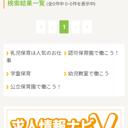
検索結果一覧
す。 山口県の人口は1382785人（2017/8/1現在）です。山口県内
(全0件中 0-0件を表示中)
には、保育所や保育施設が438施設あり、保育士求人倍率が1.31と
なっています。（2017年10月現在）山口県の市町村は19。山口県
の家賃相場：6.0万円（2017年10月賃貸住宅 D-room調べ） 山口
1
県は、三方が海に開かれ、中央部を東西に中国山地が走り、大きく
は、瀬戸内海沿岸地域、内陸山間地域、日本海沿岸地域の３つに分
けられます。我が国最大のカルスト台地と鍾乳洞をもつ秋吉台（あ
きよしだい）国定公園、原生林と渓谷美の西中国山地国定公園等の
乳児保育は人気のお仕
認可保育園で働こう！
景勝地を抱き、四季折々の変化に富んでいるというような特徴があ
事
るエリアです。
学童保育
幼児教室で働こう
公立保育園で働こう！