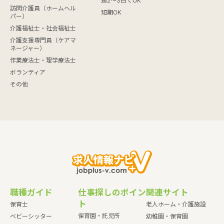
週2～3日でOK
訪問介護員（ホームヘル
短期OK
パー）
介護福祉士・社会福祉士
介護支援専門員（ケアマ
ネージャー）
作業療法士・理学療法士
ボランティア
その他
職種ガイド
仕事探しのポイン
関連サイト
ト
保育士
老人ホーム・介護施設
保育園・託児所
ベビーシッター
幼稚園・保育園