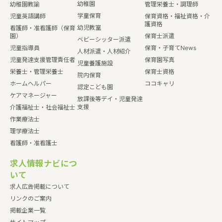
幼稚園
幼稚園教諭
管理栄養士・調理師
学童保育
児童英語講師
保育資格・福祉資格・介
護資格
幼児教室
看護師・准看護師（保育
園）
保育士派遣
ベビーシッター派遣
児童指導員
保育・子育てNews
人材派遣・人材紹介
児童発達支援管理責任者
保育園写真
児童養護施設
栄養士・管理栄養士
保育士資格
院内保育
ホームヘルパー
ココキャリ
認定こども園
ケアマネージャー
放課後等デイ・児童発達
支援
介護福祉士・社会福祉士
作業療法士
理学療法士
看護師・准看護士
求人情報ナビにつ
いて
求人広告掲載について
リンクのご案内
掲載企業一覧