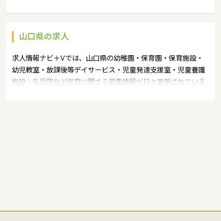
山口県の求人
求人情報ナビ＋Vでは、山口県の幼稚園・保育園・保育施設・
幼児教室・放課後等デイサービス・児童発達支援室・児童養護
施設・乳児院など保育に関する募集情報が日々更新されていま
す。募集職種の例：保育士・保育パート・幼稚園教諭・学童指
導員・ベビーシッター・児童指導員・児童発達管理責任者・療
育スタッフ・社会福祉士・臨床心理士・看護師・栄養士・調理
師・調理員など