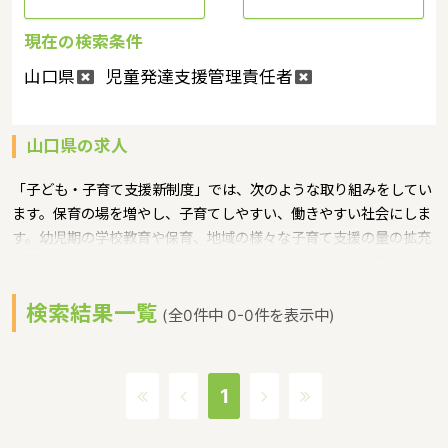
現在の検索条件
山口県
児童発達支援管理責任者
山口県の求人
「子ども・子育て支援新制度」では、次のような取り組みをしてい
ます。保育の場を増やし、子育てしやすい、働きやすい社会にしま
す。幼児期の学校教育や保育、地域の様々な子育て支援の量の拡充
や質の向上を進めます。子どもが減ってきている地域の子育てもし
っかり支援するというような保育に関する取り組みを行っていま
検索結果一覧
す。 山口県の人口は1382785人（2017/8/1現在）です。山口県内
(全0件中 0-0件を表示中)
には、保育所や保育施設が438施設あり、保育士求人倍率が1.31と
なっています。（2017年10月現在）山口県の市町村は19。山口県
の家賃相場：6.0万円（2017年10月賃貸住宅 D-room調べ） 山口
1
県は、三方が海に開かれ、中央部を東西に中国山地が走り、大きく
は、瀬戸内海沿岸地域、内陸山間地域、日本海沿岸地域の３つに分