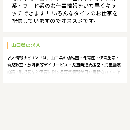
系・フード系のお仕事情報をいち早くキャ
ッチできます！ いろんなタイプのお仕事を
配信していますのでオススメです。
山口県の求人
求人情報ナビ＋Vでは、山口県の幼稚園・保育園・保育施設・
幼児教室・放課後等デイサービス・児童発達支援室・児童養護
施設・乳児院など保育に関する募集情報が日々更新されていま
す。募集職種の例：保育士・保育パート・幼稚園教諭・学童指
導員・ベビーシッター・児童指導員・児童発達管理責任者・療
育スタッフ・社会福祉士・臨床心理士・看護師・栄養士・調理
師・調理員など