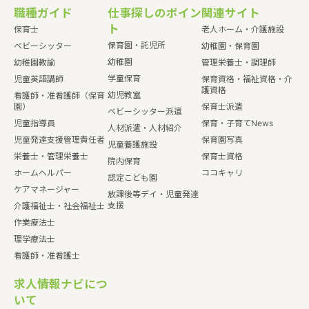
職種ガイド
仕事探しのポイン
関連サイト
ト
保育士
老人ホーム・介護施設
保育園・託児所
ベビーシッター
幼稚園・保育園
幼稚園
幼稚園教諭
管理栄養士・調理師
学童保育
児童英語講師
保育資格・福祉資格・介
護資格
幼児教室
看護師・准看護師（保育
園）
保育士派遣
ベビーシッター派遣
児童指導員
保育・子育てNews
人材派遣・人材紹介
児童発達支援管理責任者
保育園写真
児童養護施設
栄養士・管理栄養士
保育士資格
院内保育
ホームヘルパー
ココキャリ
認定こども園
ケアマネージャー
放課後等デイ・児童発達
支援
介護福祉士・社会福祉士
作業療法士
理学療法士
看護師・准看護士
求人情報ナビにつ
いて