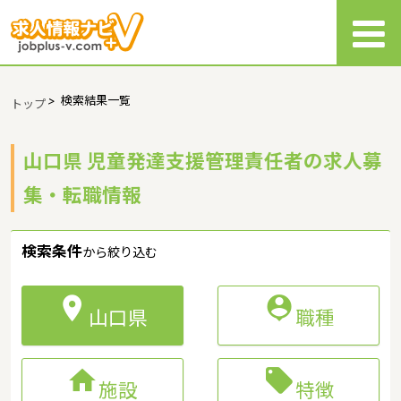
>
検索結果一覧
トップ
山口県 児童発達支援管理責任者の求人募
集・転職情報
検索条件
から絞り込む


山口県
職種


施設
特徴