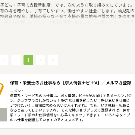
子ども・子育て支援新制度」では、次のような取り組みをしています。
育の場を増やし、子育てしやすい、働きやすい社会にします。幼児期の
校教育や保育、地域の様々な子育て支援の量の拡充や質の向上を進めま
。子どもが減ってきている地域の子育てもしっかり支援するというよう
育に関する取り組みを行っています。 山口県の人口は1382785人
2017/8/1現在）です。山口県内には、保育所や保育施設が438施設あ
、保育士求人倍率が1.31となっています。（2017年10月現在）山口県
町村は19。山口県の家賃相場：6.0万円（2017年10月賃貸住宅 D-room
べ） 山口県は、三方が海に開かれ、中央部を東西に中国山地が走り、
くは、瀬戸内海沿岸地域、内陸山間地域、日本海沿岸地域の３つに分け
1
れます。我が国最大のカルスト台地と鍾乳洞をもつ秋吉台（あきよしだ
）国定公園、原生林と渓谷美の西中国山地国定公園等の景勝地を抱き、
季折々の変化に富んでいるというような特徴があるエリアです。
保育・栄養士のお仕事なら【求人情報ナビ＋V】／メルマガ登録
コメント
保育系・フード系のお仕事は、求人情報ナビ＋Vがお届けするメールマガジ
ン、ジョブプラスしかないっ！ 好きな仕事を続けたい！熱い思いを仕事に
ぶつけたい！…職場に求める思いは人それぞれ。 でも、いざ就職・転職と
なると迷ってしまいますよね。 そんな時ジョブプラスに登録すれば、保育
系・フード系のお仕事情報をいち早くキャッチできます！ いろんなタイプ
のお仕事を配信していますのでオススメです。