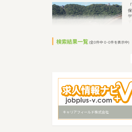
「
保
学
す
保
（
り
検索結果一覧
(全0件中 0-0件を表示中)
市
調
き
ら
い
四
キャリアフィールド株式会社