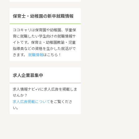
保育士・幼稚園の新卒就職情報
ココキャリは保育園や幼稚園、学童保
育に就職したい学生向けの就職情報サ
イトです。保育士・幼稚園教諭・児童
指導員などの資格を生かした就活がで
きます。
就職情報
はこちら！
求人企業募集中
求人情報ナビ+Vに求人広告を掲載しま
せんか？
求人広告掲載について
をご覧くださ
い。