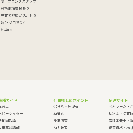
オープニングスタッフ
資格取得支援あり
子育て経験が活かせる
週2～3日でOK
短期OK
職種ガイド
仕事探しのポイント
関連サイト
保育士
保育園・託児所
老人ホーム・
ベビーシッター
幼稚園
幼稚園・保育
幼稚園教諭
学童保育
管理栄養士・
児童英語講師
幼児教室
保育資格・福