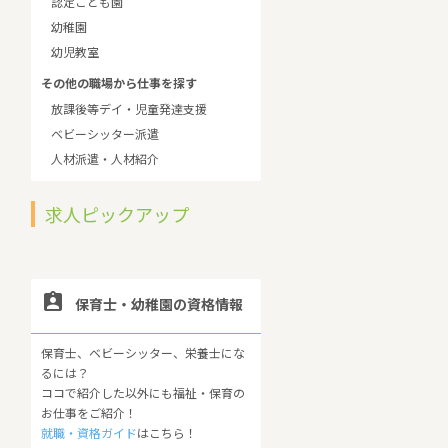
認定こども園
幼稚園
幼児教室
その他の職場から仕事を探す
放課後等デイ・児童発達支援
ベビーシッター派遣
人材派遣・人材紹介
求人ピックアップ

保育士・幼稚園の資格情報
保育士、ベビーシッター、栄養士にな
るには？
ココで紹介した以外にも福祉・保育の
お仕事をご紹介！
就職・資格ガイド
はこちら！