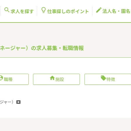



法人名・園名
求人を探す
仕事探しのポイント
マネージャー）の求人募集・転職情報



職種
施設
特徴
ジャー）