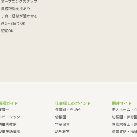
オープニングスタッフ
資格取得支援あり
子育て経験が活かせる
週2～3日でOK
短期OK
職種ガイド
仕事探しのポイント
関連サイト
保育士
保育園・託児所
老人ホーム・
ベビーシッター
幼稚園
幼稚園・保育
幼稚園教諭
学童保育
管理栄養士・
児童英語講師
幼児教室
保育資格・福