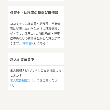
保育士・幼稚園の新卒就職情報
ココキャリは保育園や幼稚園、学童保
育に就職したい学生向けの就職情報サ
イトです。保育士・幼稚園教諭・児童
指導員などの資格を生かした就活がで
きます。
就職情報
はこちら！
求人企業募集中
求人情報ナビ+Vに求人広告を掲載しま
せんか？
求人広告掲載について
をご覧くださ
い。