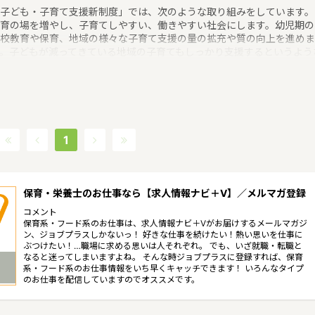
子ども・子育て支援新制度」では、次のような取り組みをしています。
育の場を増やし、子育てしやすい、働きやすい社会にします。幼児期の
校教育や保育、地域の様々な子育て支援の量の拡充や質の向上を進めま
。子どもが減ってきている地域の子育てもしっかり支援するというよう
育に関する取り組みを行っています。 山口県の人口は1382785人
2017/8/1現在）です。山口県内には、保育所や保育施設が438施設あ
、保育士求人倍率が1.31となっています。（2017年10月現在）山口県
町村は19。山口県の家賃相場：6.0万円（2017年10月賃貸住宅 D-room
べ） 山口県は、三方が海に開かれ、中央部を東西に中国山地が走り、
くは、瀬戸内海沿岸地域、内陸山間地域、日本海沿岸地域の３つに分け
1
れます。我が国最大のカルスト台地と鍾乳洞をもつ秋吉台（あきよしだ
）国定公園、原生林と渓谷美の西中国山地国定公園等の景勝地を抱き、
季折々の変化に富んでいるというような特徴があるエリアです。
保育・栄養士のお仕事なら【求人情報ナビ＋V】／メルマガ登録
コメント
保育系・フード系のお仕事は、求人情報ナビ＋Vがお届けするメールマガジ
ン、ジョブプラスしかないっ！ 好きな仕事を続けたい！熱い思いを仕事に
ぶつけたい！…職場に求める思いは人それぞれ。 でも、いざ就職・転職と
なると迷ってしまいますよね。 そんな時ジョブプラスに登録すれば、保育
系・フード系のお仕事情報をいち早くキャッチできます！ いろんなタイプ
のお仕事を配信していますのでオススメです。