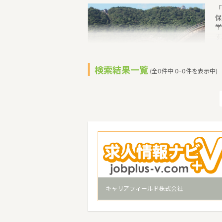
「
保
学
す
保
（
り
検索結果一覧
(全0件中 0-0件を表示中)
市
調
き
ら
い
四
キャリアフィールド株式会社