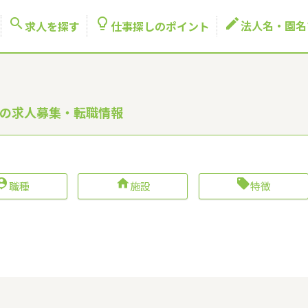



法人名・園名
求人を探す
仕事探しのポイント
士の求人募集・転職情報



職種
施設
特徴