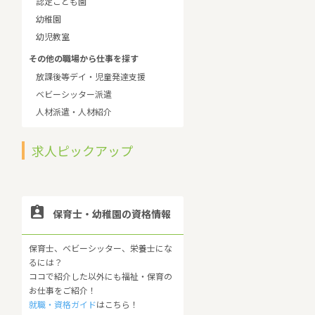
認定こども園
幼稚園
幼児教室
その他の職場から仕事を探す
放課後等デイ・児童発達支援
ベビーシッター派遣
人材派遣・人材紹介
求人ピックアップ

保育士・幼稚園の資格情報
保育士、ベビーシッター、栄養士にな
るには？
ココで紹介した以外にも福祉・保育の
お仕事をご紹介！
就職・資格ガイド
はこちら！