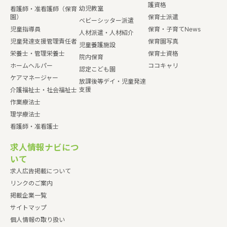
護資格
幼児教室
看護師・准看護師（保育
園）
保育士派遣
ベビーシッター派遣
児童指導員
保育・子育てNews
人材派遣・人材紹介
児童発達支援管理責任者
保育園写真
児童養護施設
栄養士・管理栄養士
保育士資格
院内保育
ホームヘルパー
ココキャリ
認定こども園
ケアマネージャー
放課後等デイ・児童発達
支援
介護福祉士・社会福祉士
作業療法士
理学療法士
看護師・准看護士
求人情報ナビにつ
いて
求人広告掲載について
リンクのご案内
掲載企業一覧
サイトマップ
個人情報の取り扱い