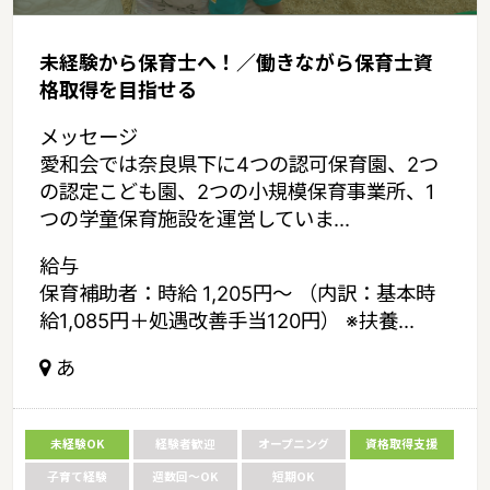
未経験から保育士へ！／働きながら保育士資
格取得を目指せる
メッセージ
愛和会では奈良県下に4つの認可保育園、2つ
の認定こども園、2つの小規模保育事業所、1
つの学童保育施設を運営していま...
給与
保育補助者：時給 1,205円～ （内訳：基本時
給1,085円＋処遇改善手当120円） ※扶養...
あ
未経験OK
経験者歓迎
オープニング
資格取得支援
子育て経験
週数回～OK
短期OK