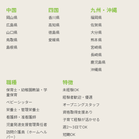
中国
四国
九州・沖縄
岡山県
香川県
福岡県
広島県
高知県
佐賀県
山口県
徳島県
大分県
鳥取県
愛媛県
熊本県
島根県
宮崎県
長崎県
鹿児島県
沖縄県
職種
特徴
保育士・幼稚園教諭・学
未経験OK
童保育
経験者歓迎・優遇
ベビーシッター
オープニングスタッフ
栄養士・管理栄養士
資格取得支援あり
看護師・准看護師
子育て経験が活かせる
児童発達支援管理責任者
週2～3日でOK
訪問介護員（ホームヘル
短期OK
パー）