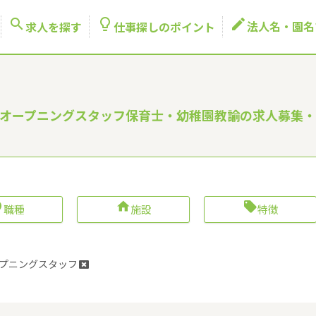



法人名・園名
求人を探す
仕事探しのポイント
 オープニングスタッフ保育士・幼稚園教諭の求人募集・



職種
施設
特徴
プニングスタッフ