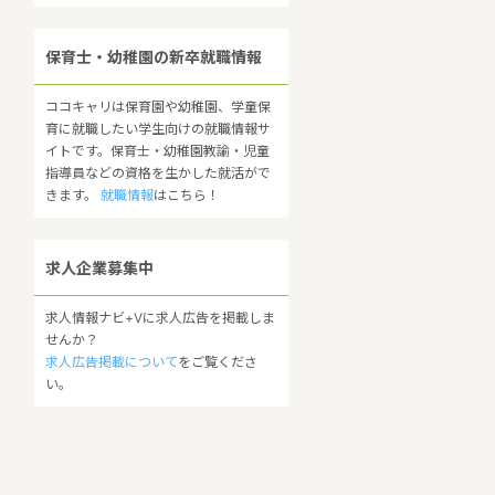
保育士・幼稚園の新卒就職情報
ココキャリは保育園や幼稚園、学童保
育に就職したい学生向けの就職情報サ
イトです。保育士・幼稚園教諭・児童
指導員などの資格を生かした就活がで
きます。
就職情報
はこちら！
求人企業募集中
求人情報ナビ+Vに求人広告を掲載しま
せんか？
求人広告掲載について
をご覧くださ
い。