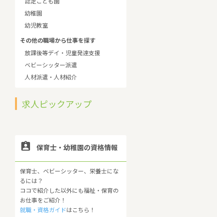
認定こども園
幼稚園
幼児教室
その他の職場から仕事を探す
放課後等デイ・児童発達支援
ベビーシッター派遣
人材派遣・人材紹介
求人ピックアップ

保育士・幼稚園の資格情報
保育士、ベビーシッター、栄養士にな
るには？
ココで紹介した以外にも福祉・保育の
お仕事をご紹介！
就職・資格ガイド
はこちら！