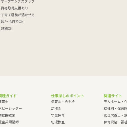
オープニングスタッフ
資格取得支援あり
子育て経験が活かせる
週2～3日でOK
短期OK
職種ガイド
仕事探しのポイント
関連サイト
保育士
保育園・託児所
老人ホーム・
ベビーシッター
幼稚園
幼稚園・保育
幼稚園教諭
学童保育
管理栄養士・
児童英語講師
幼児教室
保育資格・福