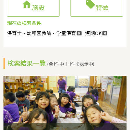


施設
特徴
現在の検索条件
保育士・幼稚園教諭・学童保育
短期OK
検索結果一覧
(全1件中 1-1件を表示中)