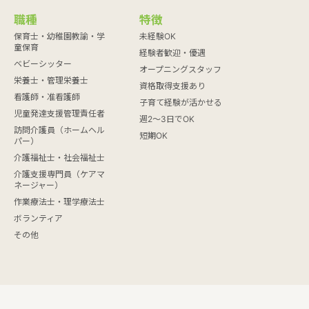
職種
特徴
保育士・幼稚園教諭・学
未経験OK
童保育
経験者歓迎・優遇
ベビーシッター
オープニングスタッフ
栄養士・管理栄養士
資格取得支援あり
看護師・准看護師
子育て経験が活かせる
児童発達支援管理責任者
週2～3日でOK
訪問介護員（ホームヘル
短期OK
パー）
介護福祉士・社会福祉士
介護支援専門員（ケアマ
ネージャー）
作業療法士・理学療法士
ボランティア
その他