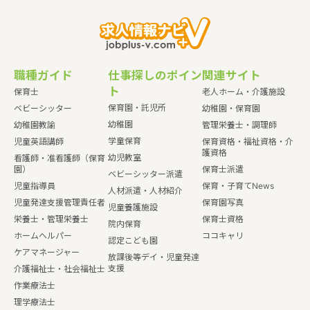
職種ガイド
仕事探しのポイン
関連サイト
ト
保育士
老人ホーム・介護施設
保育園・託児所
ベビーシッター
幼稚園・保育園
幼稚園
幼稚園教諭
管理栄養士・調理師
学童保育
児童英語講師
保育資格・福祉資格・介
護資格
幼児教室
看護師・准看護師（保育
園）
保育士派遣
ベビーシッター派遣
児童指導員
保育・子育てNews
人材派遣・人材紹介
児童発達支援管理責任者
保育園写真
児童養護施設
栄養士・管理栄養士
保育士資格
院内保育
ホームヘルパー
ココキャリ
認定こども園
ケアマネージャー
放課後等デイ・児童発達
支援
介護福祉士・社会福祉士
作業療法士
理学療法士