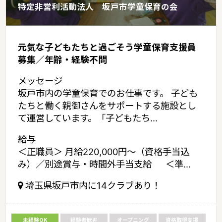
特定非営利活動法人 坂戸市学童保育の会
元気な子どもたちと過ごそう学童保育支援員
募集／年齢・経験不問
メッセージ
坂戸市内の学童保育でのお仕事です。 子ども
たちと働く親御さんをサポートする施設とし
て運営しています。「子どもたち...
給与
＜正職員＞ 月給220,000円～（資格手当込
み）／別途賞与・時間外手当支給 ＜準...
埼玉県坂戸市内に14クラブあり！
未経験OK
経験者歓迎
オープニング
資格取得支援