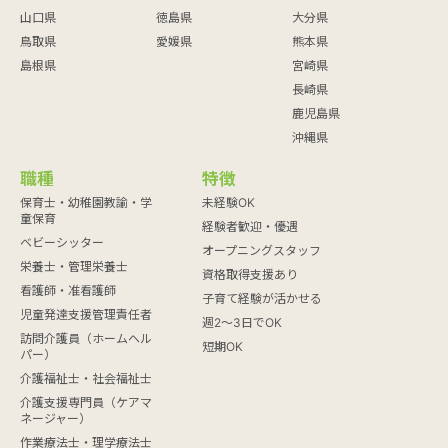
山口県
徳島県
大分県
鳥取県
愛媛県
熊本県
島根県
宮崎県
長崎県
鹿児島県
沖縄県
職種
特徴
保育士・幼稚園教諭・学
未経験OK
童保育
経験者歓迎・優遇
ベビーシッター
オープニングスタッフ
栄養士・管理栄養士
資格取得支援あり
看護師・准看護師
子育て経験が活かせる
児童発達支援管理責任者
週2～3日でOK
訪問介護員（ホームヘル
短期OK
パー）
介護福祉士・社会福祉士
介護支援専門員（ケアマ
ネージャー）
作業療法士・理学療法士