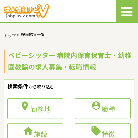
>
検索結果一覧
トップ
ベビーシッター 病院内保育保育士・幼稚
園教諭の求人募集・転職情報
検索条件
から絞り込む


勤務地
職種


施設
特徴