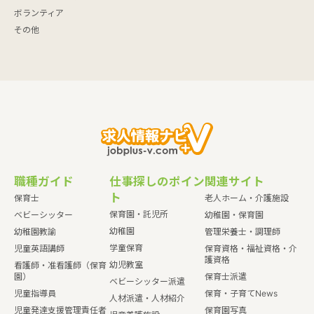
ボランティア
その他
職種ガイド
仕事探しのポイン
関連サイト
ト
保育士
老人ホーム・介護施設
保育園・託児所
ベビーシッター
幼稚園・保育園
幼稚園
幼稚園教諭
管理栄養士・調理師
学童保育
児童英語講師
保育資格・福祉資格・介
護資格
幼児教室
看護師・准看護師（保育
園）
保育士派遣
ベビーシッター派遣
児童指導員
保育・子育てNews
人材派遣・人材紹介
児童発達支援管理責任者
保育園写真