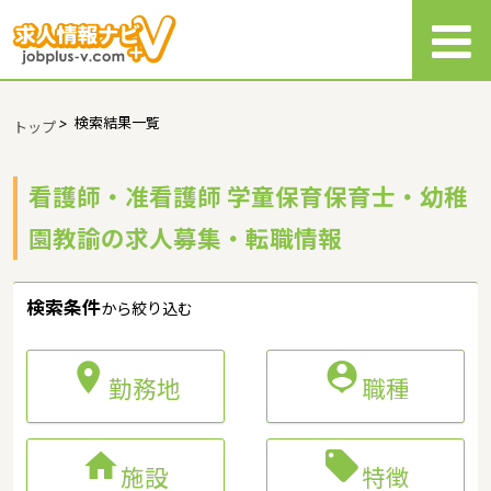
>
検索結果一覧
トップ
看護師・准看護師 学童保育保育士・幼稚
園教諭の求人募集・転職情報
検索条件
から絞り込む


勤務地
職種


施設
特徴