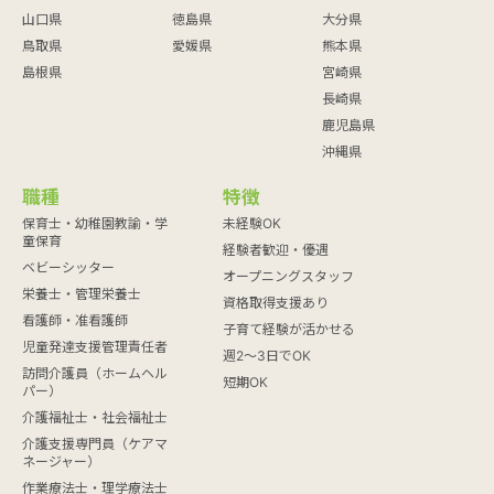
山口県
徳島県
大分県
鳥取県
愛媛県
熊本県
島根県
宮崎県
長崎県
鹿児島県
沖縄県
職種
特徴
保育士・幼稚園教諭・学
未経験OK
童保育
経験者歓迎・優遇
ベビーシッター
オープニングスタッフ
栄養士・管理栄養士
資格取得支援あり
看護師・准看護師
子育て経験が活かせる
児童発達支援管理責任者
週2～3日でOK
訪問介護員（ホームヘル
短期OK
パー）
介護福祉士・社会福祉士
介護支援専門員（ケアマ
ネージャー）
作業療法士・理学療法士