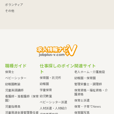
ボランティア
その他
職種ガイド
仕事探しのポイン
関連サイト
ト
保育士
老人ホーム・介護施設
保育園・託児所
ベビーシッター
幼稚園・保育園
幼稚園
幼稚園教諭
管理栄養士・調理師
学童保育
児童英語講師
保育資格・福祉資格・介
護資格
幼児教室
看護師・准看護師（保育
園）
保育士派遣
ベビーシッター派遣
児童指導員
保育・子育てNews
人材派遣・人材紹介
児童発達支援管理責任者
保育園写真