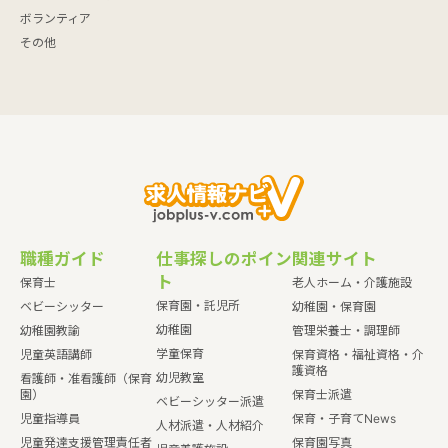
ボランティア
その他
職種ガイド
仕事探しのポイン
関連サイト
ト
保育士
老人ホーム・介護施設
保育園・託児所
ベビーシッター
幼稚園・保育園
幼稚園
幼稚園教諭
管理栄養士・調理師
学童保育
児童英語講師
保育資格・福祉資格・介
護資格
幼児教室
看護師・准看護師（保育
園）
保育士派遣
ベビーシッター派遣
児童指導員
保育・子育てNews
人材派遣・人材紹介
児童発達支援管理責任者
保育園写真