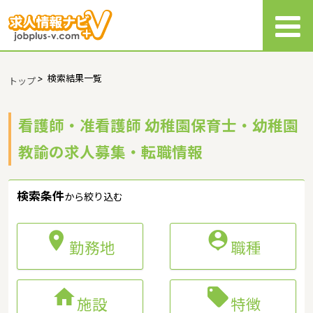
>
検索結果一覧
トップ
看護師・准看護師 幼稚園保育士・幼稚園
教諭の求人募集・転職情報
検索条件
から絞り込む


勤務地
職種


施設
特徴