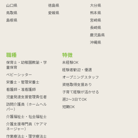
山口県
徳島県
大分県
鳥取県
愛媛県
熊本県
島根県
宮崎県
長崎県
鹿児島県
沖縄県
職種
特徴
保育士・幼稚園教諭・学
未経験OK
童保育
経験者歓迎・優遇
ベビーシッター
オープニングスタッフ
栄養士・管理栄養士
資格取得支援あり
看護師・准看護師
子育て経験が活かせる
児童発達支援管理責任者
週2～3日でOK
訪問介護員（ホームヘル
短期OK
パー）
介護福祉士・社会福祉士
介護支援専門員（ケアマ
ネージャー）
作業療法士・理学療法士