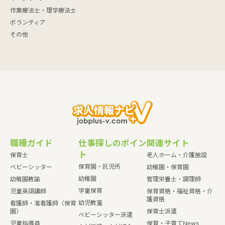
作業療法士・理学療法士
ボランティア
その他
職種ガイド
仕事探しのポイン
関連サイト
ト
保育士
老人ホーム・介護施設
保育園・託児所
ベビーシッター
幼稚園・保育園
幼稚園
幼稚園教諭
管理栄養士・調理師
学童保育
児童英語講師
保育資格・福祉資格・介
護資格
幼児教室
看護師・准看護師（保育
園）
保育士派遣
ベビーシッター派遣
児童指導員
保育・子育てNews