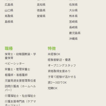
広島県
高知県
佐賀県
山口県
徳島県
大分県
鳥取県
愛媛県
熊本県
島根県
宮崎県
長崎県
鹿児島県
沖縄県
職種
特徴
保育士・幼稚園教諭・学
未経験OK
童保育
経験者歓迎・優遇
ベビーシッター
オープニングスタッフ
栄養士・管理栄養士
資格取得支援あり
看護師・准看護師
子育て経験が活かせる
児童発達支援管理責任者
週2～3日でOK
訪問介護員（ホームヘル
短期OK
パー）
介護福祉士・社会福祉士
介護支援専門員（ケアマ
ネージャー）