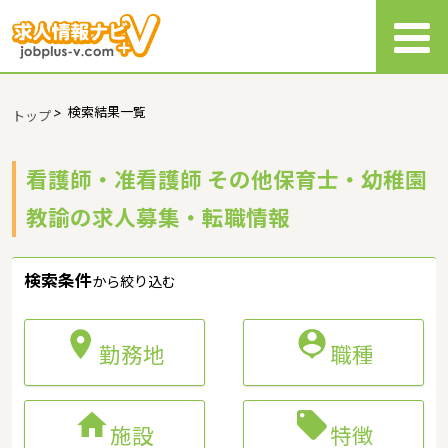
>
検索結果一覧
トップ
看護師・准看護師 その他保育士・幼稚園
教諭の求人募集・転職情報
検索条件
から絞り込む


勤務地
職種


施設
特徴