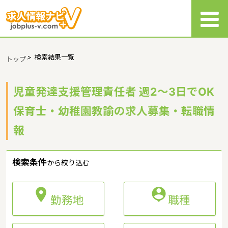
>
検索結果一覧
トップ
児童発達支援管理責任者 週2～3日でOK
保育士・幼稚園教諭の求人募集・転職情
報
検索条件
から絞り込む


勤務地
職種