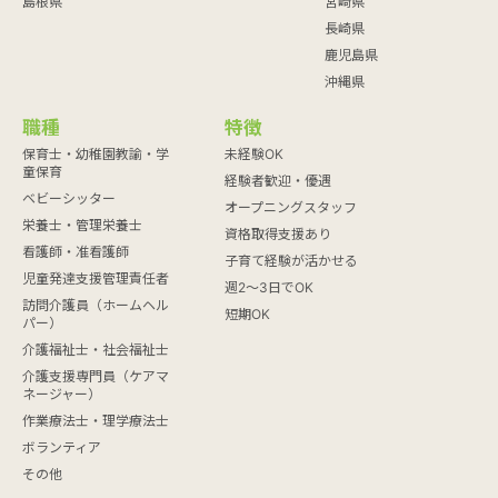
島根県
宮崎県
長崎県
鹿児島県
沖縄県
職種
特徴
保育士・幼稚園教諭・学
未経験OK
童保育
経験者歓迎・優遇
ベビーシッター
オープニングスタッフ
栄養士・管理栄養士
資格取得支援あり
看護師・准看護師
子育て経験が活かせる
児童発達支援管理責任者
週2～3日でOK
訪問介護員（ホームヘル
短期OK
パー）
介護福祉士・社会福祉士
介護支援専門員（ケアマ
ネージャー）
作業療法士・理学療法士
ボランティア
その他