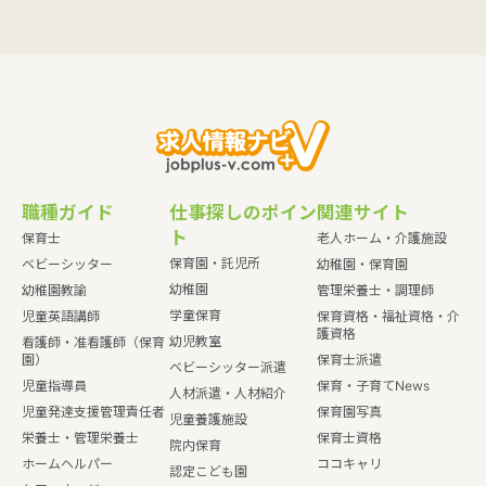
職種ガイド
仕事探しのポイン
関連サイト
ト
保育士
老人ホーム・介護施設
保育園・託児所
ベビーシッター
幼稚園・保育園
幼稚園
幼稚園教諭
管理栄養士・調理師
学童保育
児童英語講師
保育資格・福祉資格・介
護資格
幼児教室
看護師・准看護師（保育
園）
保育士派遣
ベビーシッター派遣
児童指導員
保育・子育てNews
人材派遣・人材紹介
児童発達支援管理責任者
保育園写真
児童養護施設
栄養士・管理栄養士
保育士資格
院内保育
ホームヘルパー
ココキャリ
認定こども園