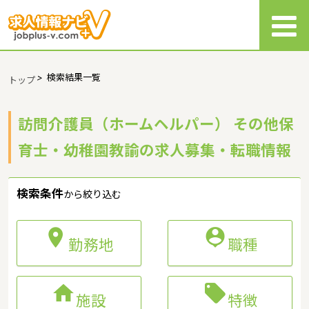
>
検索結果一覧
トップ
訪問介護員（ホームヘルパー） その他保
育士・幼稚園教諭の求人募集・転職情報
検索条件
から絞り込む


勤務地
職種


施設
特徴