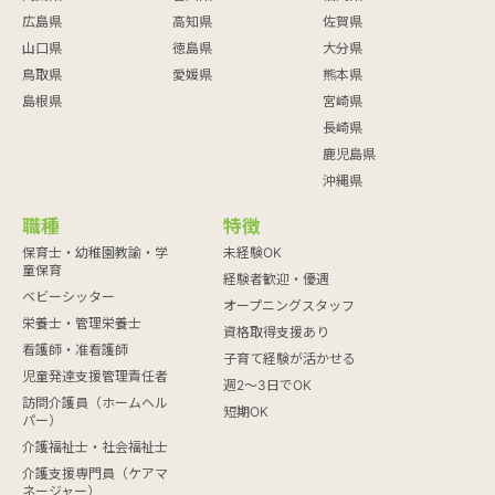
広島県
高知県
佐賀県
山口県
徳島県
大分県
鳥取県
愛媛県
熊本県
島根県
宮崎県
長崎県
鹿児島県
沖縄県
職種
特徴
保育士・幼稚園教諭・学
未経験OK
童保育
経験者歓迎・優遇
ベビーシッター
オープニングスタッフ
栄養士・管理栄養士
資格取得支援あり
看護師・准看護師
子育て経験が活かせる
児童発達支援管理責任者
週2～3日でOK
訪問介護員（ホームヘル
短期OK
パー）
介護福祉士・社会福祉士
介護支援専門員（ケアマ
ネージャー）