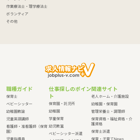
作業療法士・理学療法士
ボランティア
その他
職種ガイド
仕事探しのポイン
関連サイト
ト
保育士
老人ホーム・介護施設
保育園・託児所
ベビーシッター
幼稚園・保育園
幼稚園
幼稚園教諭
管理栄養士・調理師
学童保育
児童英語講師
保育資格・福祉資格・介
護資格
幼児教室
看護師・准看護師（保育
園）
保育士派遣
ベビーシッター派遣
児童指導員
保育・子育てNews