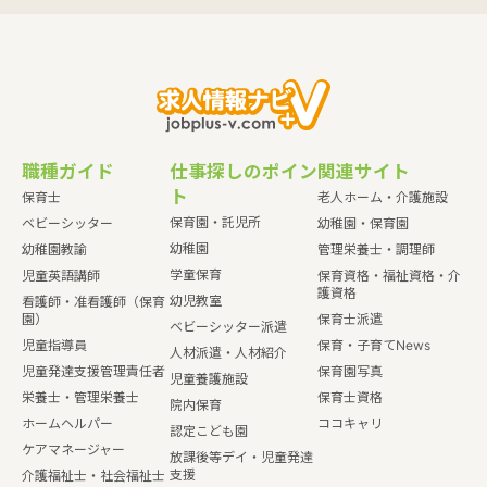
職種ガイド
仕事探しのポイン
関連サイト
ト
保育士
老人ホーム・介護施設
保育園・託児所
ベビーシッター
幼稚園・保育園
幼稚園
幼稚園教諭
管理栄養士・調理師
学童保育
児童英語講師
保育資格・福祉資格・介
護資格
幼児教室
看護師・准看護師（保育
園）
保育士派遣
ベビーシッター派遣
児童指導員
保育・子育てNews
人材派遣・人材紹介
児童発達支援管理責任者
保育園写真
児童養護施設
栄養士・管理栄養士
保育士資格
院内保育
ホームヘルパー
ココキャリ
認定こども園
ケアマネージャー
放課後等デイ・児童発達
支援
介護福祉士・社会福祉士