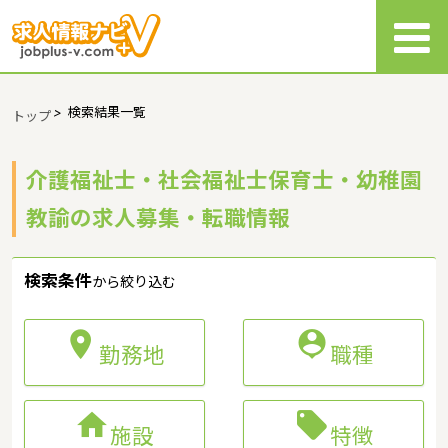
>
検索結果一覧
トップ
介護福祉士・社会福祉士保育士・幼稚園
教諭の求人募集・転職情報
検索条件
から絞り込む


勤務地
職種


施設
特徴