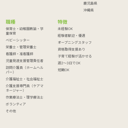
鹿児島県
沖縄県
職種
特徴
保育士・幼稚園教諭・学
未経験OK
童保育
経験者歓迎・優遇
ベビーシッター
オープニングスタッフ
栄養士・管理栄養士
資格取得支援あり
看護師・准看護師
子育て経験が活かせる
児童発達支援管理責任者
週2～3日でOK
訪問介護員（ホームヘル
短期OK
パー）
介護福祉士・社会福祉士
介護支援専門員（ケアマ
ネージャー）
作業療法士・理学療法士
ボランティア
その他