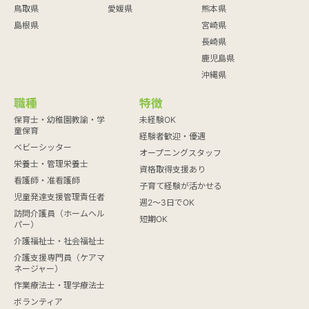
鳥取県
愛媛県
熊本県
島根県
宮崎県
長崎県
鹿児島県
沖縄県
職種
特徴
保育士・幼稚園教諭・学
未経験OK
童保育
経験者歓迎・優遇
ベビーシッター
オープニングスタッフ
栄養士・管理栄養士
資格取得支援あり
看護師・准看護師
子育て経験が活かせる
児童発達支援管理責任者
週2～3日でOK
訪問介護員（ホームヘル
短期OK
パー）
介護福祉士・社会福祉士
介護支援専門員（ケアマ
ネージャー）
作業療法士・理学療法士
ボランティア