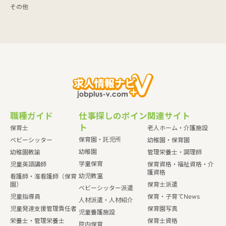
その他
職種ガイド
仕事探しのポイン
関連サイト
ト
保育士
老人ホーム・介護施設
保育園・託児所
ベビーシッター
幼稚園・保育園
幼稚園
幼稚園教諭
管理栄養士・調理師
学童保育
児童英語講師
保育資格・福祉資格・介
護資格
幼児教室
看護師・准看護師（保育
園）
保育士派遣
ベビーシッター派遣
児童指導員
保育・子育てNews
人材派遣・人材紹介
児童発達支援管理責任者
保育園写真
児童養護施設
栄養士・管理栄養士
保育士資格
院内保育