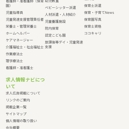
幼児教室
看護師・准看護師（保育
園）
保育士派遣
ベビーシッター派遣
児童指導員
保育・子育てNews
人材派遣・人材紹介
児童発達支援管理責任者
保育園写真
児童養護施設
栄養士・管理栄養士
保育士資格
院内保育
ホームヘルパー
ココキャリ
認定こども園
ケアマネージャー
放課後等デイ・児童発達
支援
介護福祉士・社会福祉士
作業療法士
理学療法士
看護師・准看護士
求人情報ナビにつ
いて
求人広告掲載について
リンクのご案内
掲載企業一覧
サイトマップ
個人情報の取り扱い
会社概要