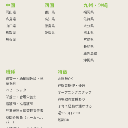
中国
四国
九州・沖縄
岡山県
香川県
福岡県
広島県
高知県
佐賀県
山口県
徳島県
大分県
鳥取県
愛媛県
熊本県
島根県
宮崎県
長崎県
鹿児島県
沖縄県
職種
特徴
保育士・幼稚園教諭・学
未経験OK
童保育
経験者歓迎・優遇
ベビーシッター
オープニングスタッフ
栄養士・管理栄養士
資格取得支援あり
看護師・准看護師
子育て経験が活かせる
児童発達支援管理責任者
週2～3日でOK
訪問介護員（ホームヘル
短期OK
パー）