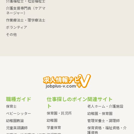
介護福祉士・社会福祉士
介護支援専門員（ケアマ
ネージャー）
作業療法士・理学療法士
ボランティア
その他
職種ガイド
仕事探しのポイン
関連サイト
ト
保育士
老人ホーム・介護施設
保育園・託児所
ベビーシッター
幼稚園・保育園
幼稚園
幼稚園教諭
管理栄養士・調理師
学童保育
児童英語講師
保育資格・福祉資格・介
護資格