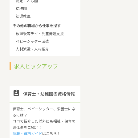
認定こども園
幼稚園
幼児教室
その他の職場から仕事を探す
放課後等デイ・児童発達支援
ベビーシッター派遣
人材派遣・人材紹介
求人ピックアップ

保育士・幼稚園の資格情報
保育士、ベビーシッター、栄養士にな
るには？
ココで紹介した以外にも福祉・保育の
お仕事をご紹介！
就職・資格ガイド
はこちら！