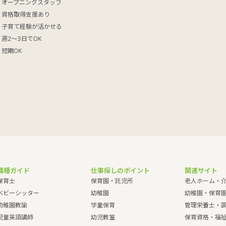
オープニングスタッフ
資格取得支援あり
子育て経験が活かせる
週2～3日でOK
短期OK
職種ガイド
仕事探しのポイント
関連サイト
保育士
保育園・託児所
老人ホーム・
ベビーシッター
幼稚園
幼稚園・保育
幼稚園教諭
学童保育
管理栄養士・
児童英語講師
幼児教室
保育資格・福