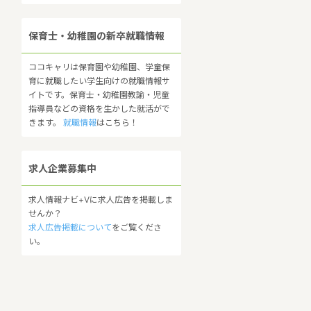
保育士・幼稚園の新卒就職情報
ココキャリは保育園や幼稚園、学童保
育に就職したい学生向けの就職情報サ
イトです。保育士・幼稚園教諭・児童
指導員などの資格を生かした就活がで
きます。
就職情報
はこちら！
求人企業募集中
求人情報ナビ+Vに求人広告を掲載しま
せんか？
求人広告掲載について
をご覧くださ
い。