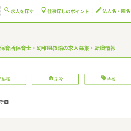



法人名・園名
求人を探す
仕事探しのポイント
内保育所保育士・幼稚園教諭の求人募集・転職情報



職種
施設
特徴
所