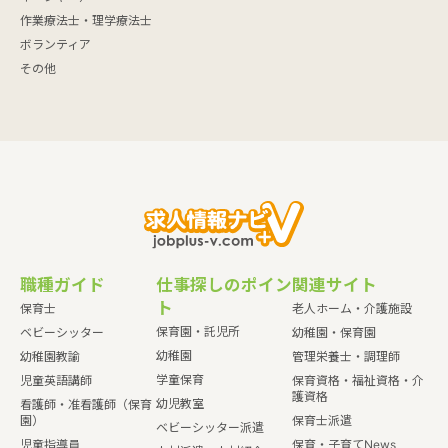
作業療法士・理学療法士
ボランティア
その他
職種ガイド
仕事探しのポイン
関連サイト
ト
保育士
老人ホーム・介護施設
保育園・託児所
ベビーシッター
幼稚園・保育園
幼稚園
幼稚園教諭
管理栄養士・調理師
学童保育
児童英語講師
保育資格・福祉資格・介
護資格
幼児教室
看護師・准看護師（保育
園）
保育士派遣
ベビーシッター派遣
児童指導員
保育・子育てNews