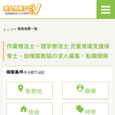
>
検索結果一覧
トップ
作業療法士・理学療法士 児童発達支援保
育士・幼稚園教諭の求人募集・転職情報
検索条件
から絞り込む


勤務地
職種


施設
特徴