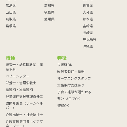
広島県
高知県
佐賀県
山口県
徳島県
大分県
鳥取県
愛媛県
熊本県
島根県
宮崎県
長崎県
鹿児島県
沖縄県
職種
特徴
保育士・幼稚園教諭・学
未経験OK
童保育
経験者歓迎・優遇
ベビーシッター
オープニングスタッフ
栄養士・管理栄養士
資格取得支援あり
看護師・准看護師
子育て経験が活かせる
児童発達支援管理責任者
週2～3日でOK
訪問介護員（ホームヘル
短期OK
パー）
介護福祉士・社会福祉士
介護支援専門員（ケアマ
ネージャー）