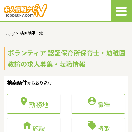
>
検索結果一覧
トップ
ボランティア 認証保育所保育士・幼稚園
教諭の求人募集・転職情報
検索条件
から絞り込む


勤務地
職種


施設
特徴