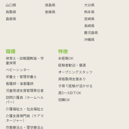
山口県
徳島県
大分県
鳥取県
愛媛県
熊本県
島根県
宮崎県
長崎県
鹿児島県
沖縄県
職種
特徴
保育士・幼稚園教諭・学
未経験OK
童保育
経験者歓迎・優遇
ベビーシッター
オープニングスタッフ
栄養士・管理栄養士
資格取得支援あり
看護師・准看護師
子育て経験が活かせる
児童発達支援管理責任者
週2～3日でOK
訪問介護員（ホームヘル
短期OK
パー）
介護福祉士・社会福祉士
介護支援専門員（ケアマ
ネージャー）
作業療法士・理学療法士