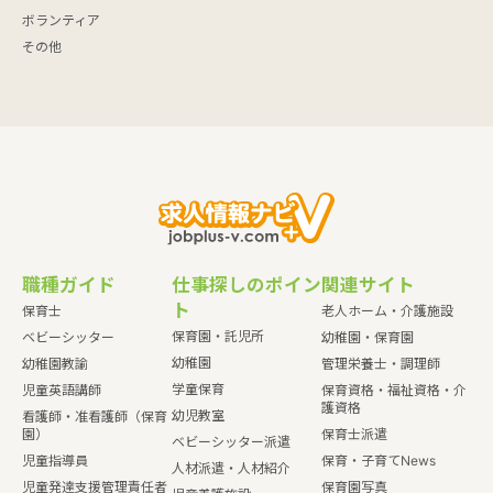
ボランティア
その他
職種ガイド
仕事探しのポイン
関連サイト
ト
保育士
老人ホーム・介護施設
保育園・託児所
ベビーシッター
幼稚園・保育園
幼稚園
幼稚園教諭
管理栄養士・調理師
学童保育
児童英語講師
保育資格・福祉資格・介
護資格
幼児教室
看護師・准看護師（保育
園）
保育士派遣
ベビーシッター派遣
児童指導員
保育・子育てNews
人材派遣・人材紹介
児童発達支援管理責任者
保育園写真