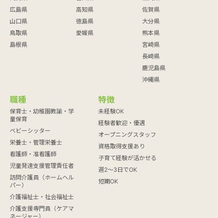
広島県
高知県
佐賀県
山口県
徳島県
大分県
鳥取県
愛媛県
熊本県
島根県
宮崎県
長崎県
鹿児島県
沖縄県
職種
特徴
保育士・幼稚園教諭・学
未経験OK
童保育
経験者歓迎・優遇
ベビーシッター
オープニングスタッフ
栄養士・管理栄養士
資格取得支援あり
看護師・准看護師
子育て経験が活かせる
児童発達支援管理責任者
週2～3日でOK
訪問介護員（ホームヘル
短期OK
パー）
介護福祉士・社会福祉士
介護支援専門員（ケアマ
ネージャー）