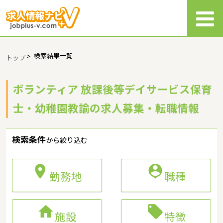
>
検索結果一覧
トップ
ボランティア 放課後等デイサービス保育
士・幼稚園教諭の求人募集・転職情報
検索条件
から絞り込む


勤務地
職種


施設
特徴