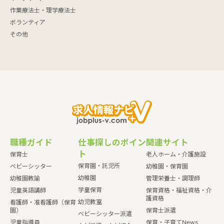
作業療法士・理学療法士
ボランティア
その他
職種ガイド
仕事探しのポイン
関連サイト
ト
保育士
老人ホーム・介護施設
保育園・託児所
ベビーシッター
幼稚園・保育園
幼稚園
幼稚園教諭
管理栄養士・調理師
学童保育
児童英語講師
保育資格・福祉資格・介
護資格
幼児教室
看護師・准看護師（保育
園）
保育士派遣
ベビーシッター派遣
児童指導員
保育・子育てNews