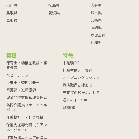
山口県
徳島県
大分県
鳥取県
愛媛県
熊本県
島根県
宮崎県
長崎県
鹿児島県
沖縄県
職種
特徴
保育士・幼稚園教諭・学
未経験OK
童保育
経験者歓迎・優遇
ベビーシッター
オープニングスタッフ
栄養士・管理栄養士
資格取得支援あり
看護師・准看護師
子育て経験が活かせる
児童発達支援管理責任者
週2～3日でOK
訪問介護員（ホームヘル
短期OK
パー）
介護福祉士・社会福祉士
介護支援専門員（ケアマ
ネージャー）
作業療法士・理学療法士