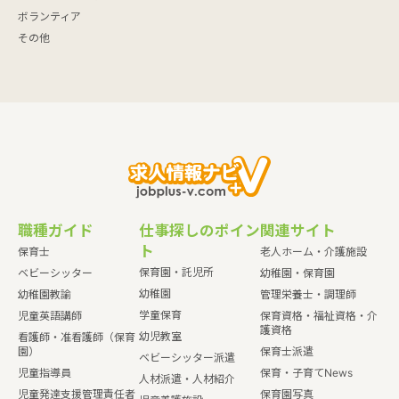
ボランティア
その他
職種ガイド
仕事探しのポイン
関連サイト
ト
保育士
老人ホーム・介護施設
保育園・託児所
ベビーシッター
幼稚園・保育園
幼稚園
幼稚園教諭
管理栄養士・調理師
学童保育
児童英語講師
保育資格・福祉資格・介
護資格
幼児教室
看護師・准看護師（保育
園）
保育士派遣
ベビーシッター派遣
児童指導員
保育・子育てNews
人材派遣・人材紹介
児童発達支援管理責任者
保育園写真