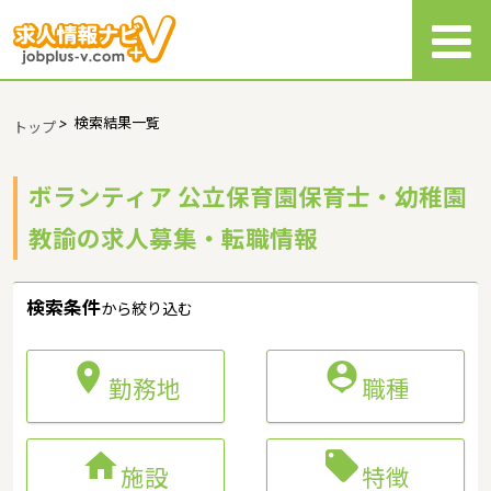
>
検索結果一覧
トップ
ボランティア 公立保育園保育士・幼稚園
教諭の求人募集・転職情報
検索条件
から絞り込む


勤務地
職種


施設
特徴