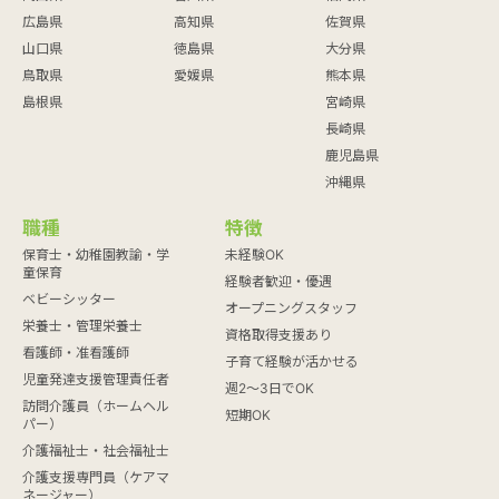
広島県
高知県
佐賀県
山口県
徳島県
大分県
鳥取県
愛媛県
熊本県
島根県
宮崎県
長崎県
鹿児島県
沖縄県
職種
特徴
保育士・幼稚園教諭・学
未経験OK
童保育
経験者歓迎・優遇
ベビーシッター
オープニングスタッフ
栄養士・管理栄養士
資格取得支援あり
看護師・准看護師
子育て経験が活かせる
児童発達支援管理責任者
週2～3日でOK
訪問介護員（ホームヘル
短期OK
パー）
介護福祉士・社会福祉士
介護支援専門員（ケアマ
ネージャー）