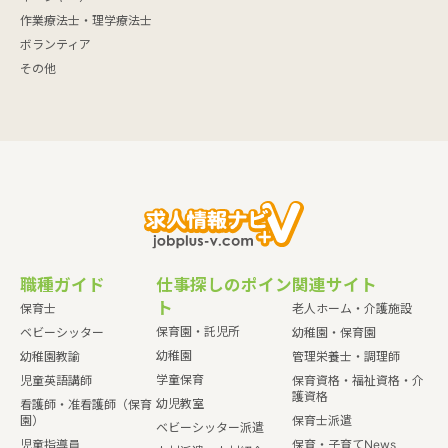
作業療法士・理学療法士
ボランティア
その他
職種ガイド
仕事探しのポイン
関連サイト
ト
保育士
老人ホーム・介護施設
保育園・託児所
ベビーシッター
幼稚園・保育園
幼稚園
幼稚園教諭
管理栄養士・調理師
学童保育
児童英語講師
保育資格・福祉資格・介
護資格
幼児教室
看護師・准看護師（保育
園）
保育士派遣
ベビーシッター派遣
児童指導員
保育・子育てNews