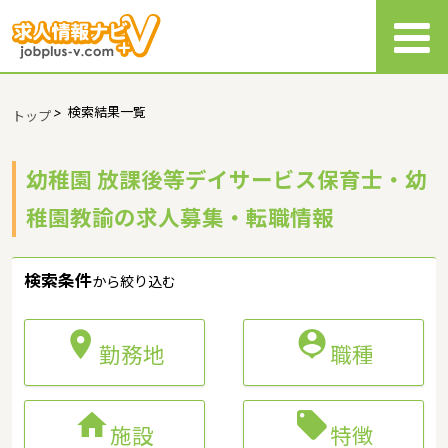
>
検索結果一覧
トップ
幼稚園 放課後等デイサービス保育士・幼
稚園教諭の求人募集・転職情報
検索条件
から絞り込む


勤務地
職種


施設
特徴