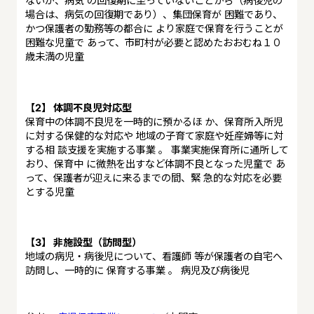
ないが、病気 の回復期に至っていないことから（病後児の
場合は、病気の回復期であり）、集団保育が 困難であり、
かつ保護者の勤務等の都合に より家庭で保育を行うことが
困難な児童で あって、市町村が必要と認めたおおむね１０
歳未満の児童
【2】 体調不良児対応型
保育中の体調不良児を一時的に預かるほ か、保育所入所児
に対する保健的な対応や 地域の子育て家庭や妊産婦等に対
する相 談支援を実施する事業 。 事業実施保育所に通所して
おり、保育中 に微熱を出すなど体調不良となった児童で あ
って、保護者が迎えに来るまでの間、緊 急的な対応を必要
とする児童
【3】 非施設型（訪問型）
地域の病児・病後児について、看護師 等が保護者の自宅へ
訪問し、一時的に 保育する事業 。 病児及び病後児