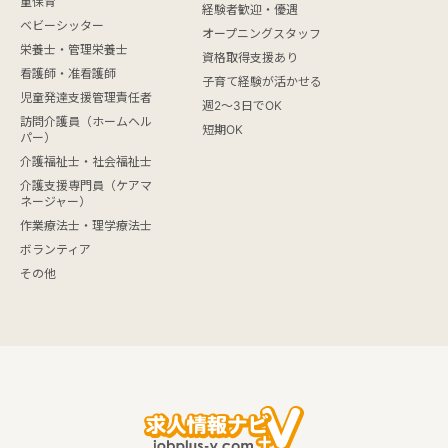
童保育
経験者歓迎・優遇
ベビーシッター
オープニングスタッフ
栄養士・管理栄養士
資格取得支援あり
看護師・准看護師
子育て経験が活かせる
児童発達支援管理責任者
週2～3日でOK
訪問介護員（ホームヘル
短期OK
パー）
介護福祉士・社会福祉士
介護支援専門員（ケアマ
ネージャー）
作業療法士・理学療法士
ボランティア
その他