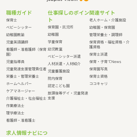
職種ガイド
仕事探しのポイン
関連サイト
ト
保育士
老人ホーム・介護施設
保育園・託児所
ベビーシッター
幼稚園・保育園
幼稚園
幼稚園教諭
管理栄養士・調理師
学童保育
児童英語講師
保育資格・福祉資格・介
護資格
幼児教室
看護師・准看護師（保育
園）
保育士派遣
ベビーシッター派遣
児童指導員
保育・子育てNews
人材派遣・人材紹介
児童発達支援管理責任者
保育園写真
児童養護施設
栄養士・管理栄養士
保育士資格
院内保育
ホームヘルパー
ココキャリ
認定こども園
ケアマネージャー
放課後等デイ・児童発達
支援
介護福祉士・社会福祉士
作業療法士
理学療法士
看護師・准看護士
求人情報ナビにつ